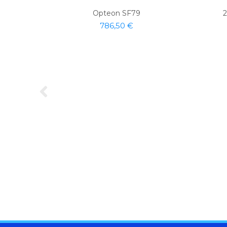
Opteon SF79
2
786,50 €