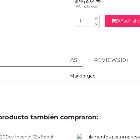
24,20 €
IVA incluidos
Añadir al c

ARACTERÍSTICAS TÉCNICAS
REVIEWS
(0)
Markforged
e producto también compraron: