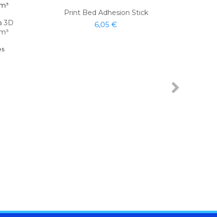
Print Bed Adhesion Stick
a 3D
6,05 €
cm³
es
Fi