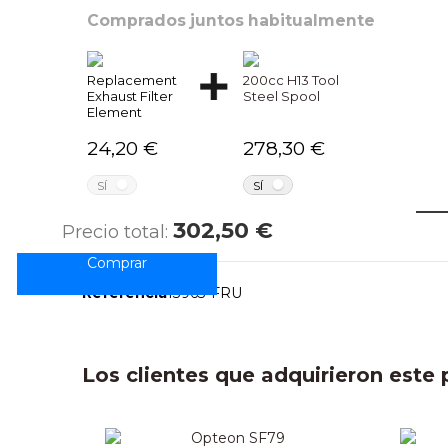
Comprados juntos habitualmente
Replacement
200cc H13 Tool
Exhaust Filter
Steel Spool
Element
24,20 €
278,30 €
NO
NO
SÍ
SÍ
C
302,50 €
Precio total:
Marcas
Referencia
13963-FRU
Los clientes que adquirieron est