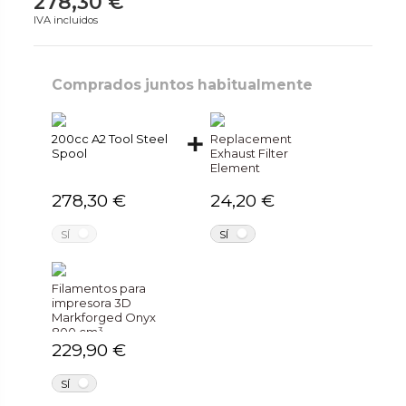
278,30 €
IVA incluidos
Comprados juntos habitualmente
200cc A2 Tool Steel
Replacement
Spool
Exhaust Filter
Element
278,30 €
24,20 €
NO
NO
SÍ
SÍ
Filamentos para
impresora 3D
Markforged Onyx
800 cm³
229,90 €
NO
SÍ