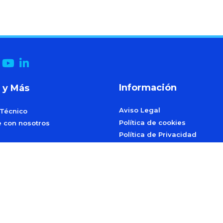
Información
 y Más
Aviso Legal
 Técnico
Política de cookies
e con nosotros
Política de Privacidad
Términos y condiciones de e
s de Fidelización, Referidos
dos
Control de calidad y medio 
ICNOVAº
©2026
Soluciones Sicnova SL |
Política de Privacidad
olígono Industrial Los Rubiales, C/ 3, 7-12, 23700 Linares, Jaén