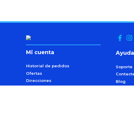
Mi cuenta
Ayuda
Historial de pedidos
Soporte
Ofertas
Contact
Direcciones
Blog
Datos personales
Programa
y Afilia
S
P