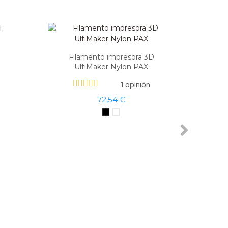
Filamento impresora 3D
UltiMaker Nylon PAX
1 opinión
72,54 €
15