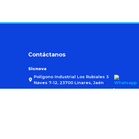
Contáctanos
Sicnova
Polígono Industrial Los Rubiales 3
Naves 7-12, 23700 Linares, Jaén
nvío
+34 953 888 089
ambiente
tienda@sicnova3d.com