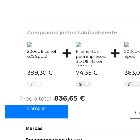
Comprados juntos habitualmente
200cc Inconel
Filamentos
200cc 
625 Spool
para impresora
Spool
3D UltiMaker
TPU 95A
399,30 €
74,35 €
363,
NO
NO
SÍ
SÍ
SÍ
836,65 €
Precio total:
C
Marcas
Recomendacion de uso