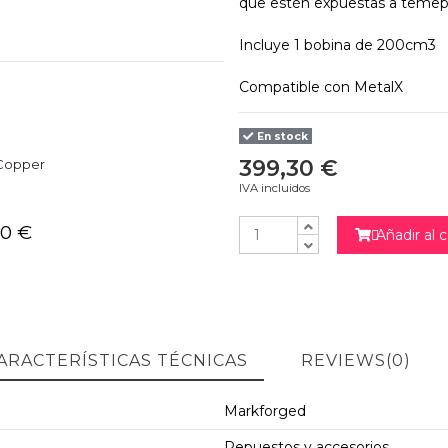
que estén expuestas a temep
Incluye 1 bobina de 200cm3
Compatible con MetalX
En stock
399,30 €
Copper
IVA incluidos
00 €
Añadir al c

NO
ARACTERÍSTICAS TÉCNICAS
REVIEWS
(0)
Markforged
Repuestos y accesorios