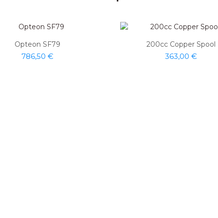
Opteon SF79
200cc Copper Spool
786,50 €
363,00 €