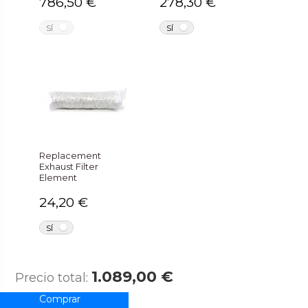
786,50 €
278,30 €
NO
NO
SÍ
SÍ
Replacement
Exhaust Filter
Element
24,20 €
NO
SÍ
1.089,00 €
Precio total: