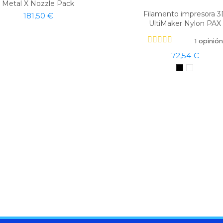
Metal X Nozzle Pack
Filamento impresora 
181,50 €
UltiMaker Nylon PAX
1 opinión
72,54 €