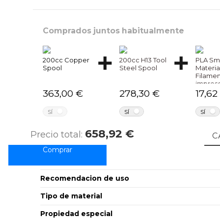
Comprados juntos habitualmente
200cc Copper
200cc H13 Tool
PLA Sm
Spool
Steel Spool
Materia
Filame
impres
363,00 €
278,30 €
17,62
NO
NO
SÍ
SÍ
SÍ
658,92 €
Precio total:
C
Marcas
Recomendacion de uso
Tipo de material
Propiedad especial