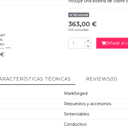
Incluye una bobina de cobre
En stock
363,00 €
IVA incluidos
art
ls
Añadir al c

nto
ora 3D
 €
NO
ARACTERÍSTICAS TÉCNICAS
REVIEWS
(0)
Markforged
Repuestos y accesorios
Sinterizables
Conductivo