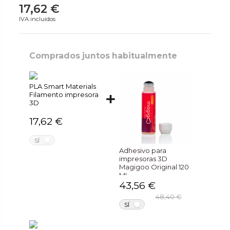
17,62 €
IVA incluidos
Comprados juntos habitualmente
PLA Smart Materials
Filamento impresora
3D
17,62 €
NO
SÍ
Adhesivo para
impresoras 3D
Magigoo Original 120
ML
43,56 €
48,40 €
NO
SÍ