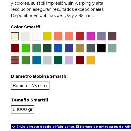
y colores, su fácil impresión, sin warping y alta
resolución aseguran resultados excepcionales.
Disponible en bobinas de 1,75 y 2,85 mm.
Color Smartfil
Natural
Ivory White
Snow
Orinoco
Sunset
Coral
Ruby
Hillier Lake
Wisteria
Aubergi
Mahogany
Chlorophyl
Emerald
Jade
Sapphire
Cobalt
Gold
Antracite
True Black
Aqua
Tan Skin
May
Signal Blue
Light Grey
Green Army
Lilac
Grenade
Traffic
Diametro Bobina Smartfil
Bobina 1´75 mm.
Tamaño Smartfil
L 1000 gr
Envio directo desde el fabricante. El tiempo de entrega es de 48H