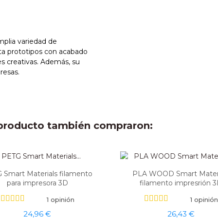
mplia variedad de
sta prototipos con acabado
des creativas. Además, su
presas.
e producto también compraron:
 Smart Materials filamento
PLA WOOD Smart Materi
para impresora 3D
filamento impresrión 
1 opinión
1 opinión
24,96 €
26,43 €