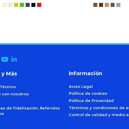
Información
 y Más
Aviso Legal
 Técnico
Política de cookies
e con nosotros
Política de Privacidad
Términos y condiciones de e
s de Fidelización, Referidos
dos
Control de calidad y medio 