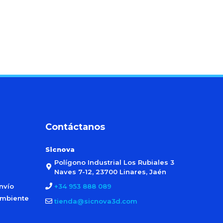
Contáctanos
Sicnova
Polígono Industrial Los Rubiales 3
Naves 7-12, 23700 Linares, Jaén
nvío
+34 953 888 089
ambiente
tienda@sicnova3d.com