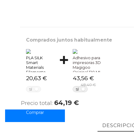
Comprados juntos habitualmente
PLA SILK
Adhesivo para
Smart
impresoras 3D
Materials
Magigoo
Filamento
Original 120 ML
impresora 3d
20,63 €
43,56 €
48,40 €
NO
NO
SÍ
SÍ
64,19 €
Precio total:
DESCRIPCI