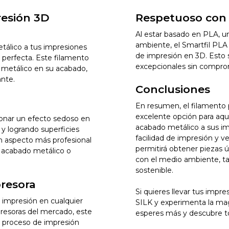
resión 3D
Respetuoso con
Al estar basado en PLA, u
ambiente, el Smartfil PLA
tálico a tus impresiones
de impresión en 3D. Esto 
n perfecta. Este filamento
excepcionales sin comprom
 metálico en su acabado,
ante.
Conclusiones
En resumen, el filamento 
excelente opción para aqu
ionar un efecto sedoso en
acabado metálico a sus imp
 y logrando superficies
facilidad de impresión y ve
un aspecto más profesional
permitirá obtener piezas ú
n acabado metálico o
con el medio ambiente, t
sostenible.
presora
Si quieres llevar tus impre
l impresión en cualquier
SILK y experimenta la ma
presoras del mercado, este
esperes más y descubre to
el proceso de impresión