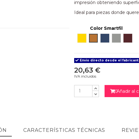
impresión obteniendo superfici
Ideal para piezas donde quere
Color Smartfil
Yellow Gold
Copper
Silk blue
Silver silk
Burde
Envio directo desde el fabricant
20,63 €
IVA incluidos
Añadir al c

ÓN
CARACTERÍSTICAS TÉCNICAS
REVI