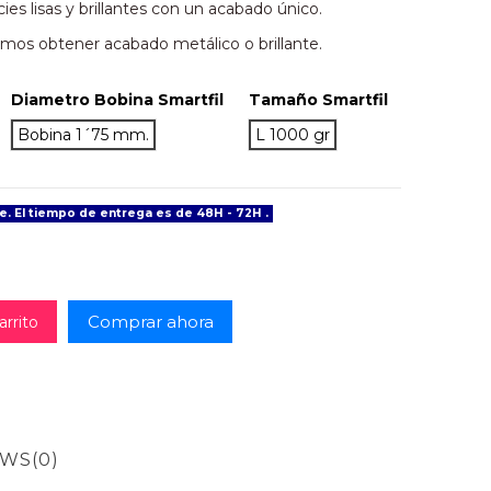
es lisas y brillantes con un acabado único.
mos obtener acabado metálico o brillante.
Diametro Bobina Smartfil
Tamaño Smartfil
os silk
Bobina 1´75 mm.
L 1000 gr
e. El tiempo de entrega es de 48H - 72H .
Comprar ahora
arrito
EWS
(0)