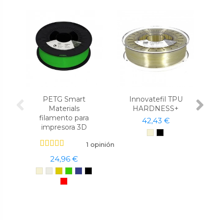
PETG Smart
Innovatefil TPU
Materials
HARDNESS+
filamento para
42,43 €
impresora 3D
1 opinión
24,96 €