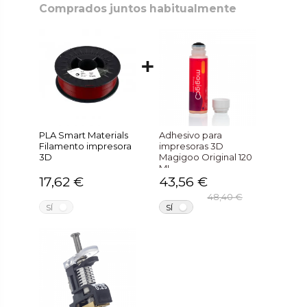
Comprados juntos habitualmente
PLA Smart Materials
Adhesivo para
Filamento impresora
impresoras 3D
3D
Magigoo Original 120
ML
17,62 €
43,56 €
48,40 €
NO
NO
SÍ
SÍ