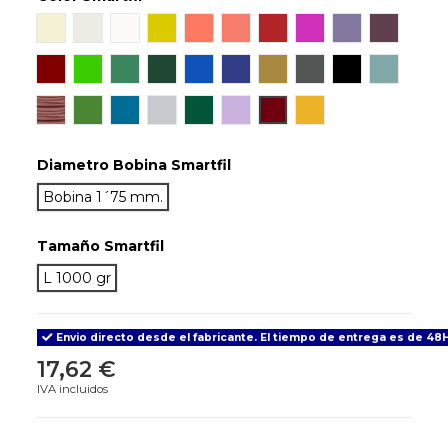
Natural
Ivory White
Snow
Orinoco
Sunset
Coral
Ruby
Hillier Lake
Wisteria
Aubergi
Mahogany
Chlorophyl
Emerald
Jade
Sapphire
Cobalt
Gold
Antracite
True Black
Aqua
Tan Skin
May
Signal Blue
Light Grey
Green Army
Lilac
Grenade
Traffic
Diametro Bobina Smartfil
Bobina 1´75 mm.
Tamaño Smartfil
L 1000 gr
Envio directo desde el fabricante. El tiempo de entrega es de 48H
17,62 €
IVA incluidos