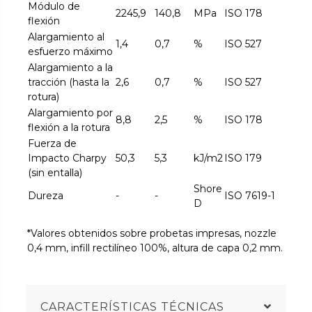
Módulo de
2245,9
140,8
MPa
ISO 178
flexión
Alargamiento al
1,4
0,7
%
ISO 527
esfuerzo máximo
Alargamiento a la
tracción (hasta la
2,6
0,7
%
ISO 527
rotura)
Alargamiento por
8,8
2,5
%
ISO 178
flexión a la rotura
Fuerza de
Impacto Charpy
50,3
5,3
kJ/m2
ISO 179
(sin entalla)
Shore
Dureza
-
-
ISO 7619-1
D
*Valores obtenidos sobre probetas impresas, nozzle
0,4 mm, infill rectilíneo 100%, altura de capa 0,2 mm.
CARACTERÍSTICAS TÉCNICAS