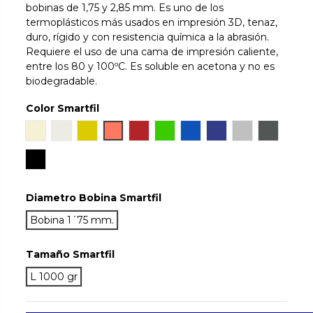
bobinas de 1,75 y 2,85 mm. Es uno de los
termoplásticos más usados en impresión 3D, tenaz,
duro, rígido y con resistencia química a la abrasión.
Requiere el uso de una cama de impresión caliente,
entre los 80 y 100ºC. Es soluble en acetona y no es
biodegradable.
Color Smartfil
Natural
Ivory White
Orinoco
Sunset
Ruby
Chlorophyl
Sapphire
Cobalt
Silver
Antracite
True Black
Diametro Bobina Smartfil
Bobina 1´75 mm.
Tamaño Smartfil
L 1000 gr