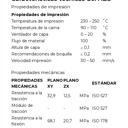
Propiedades de impresión
Propiedades de impresión
Temperatura de impresión
230 – 250
˚C
Temperatura de la cama
90 – 110
˚C
Ventilador de capa
0 – 20
%
Flujo de material
100
%
Altura de capa
≥ 0,1
mm
Recomendaciones de boquilla
≥ 0,2
mm
Velocidad impresión
30 – 50
mm/s
Propiedades mecánicas
PROPIEDADES
PLANO
PLANO
ESTÁNDAR
MECÁNICAS
XY
ZX
Resistencia a la
32,9
12,5
MPa
ISO 527
tracción
Módulo de
-
-
MPa
ISO 527
tracción
Resistencia a la
68,1
20,7
MPa
ISO 178
flexión