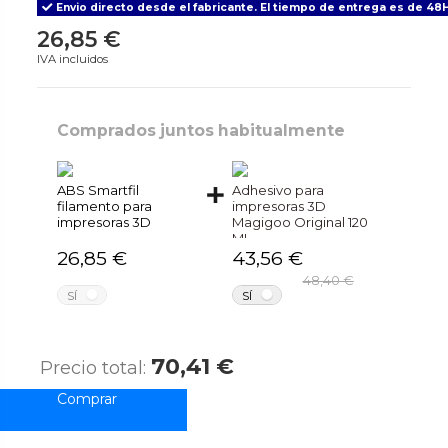
Envio directo desde el fabricante. El tiempo de entrega es de 48H
26,85 €
IVA incluidos
Comprados juntos habitualmente
ABS Smartfil
Adhesivo para
filamento para
impresoras 3D
impresoras 3D
Magigoo Original 120
ML
26,85 €
43,56 €
48,40 €
NO
NO
SÍ
SÍ
70,41 €
Precio total: