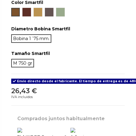
Color Smartfil
Teka
Sapelly
Maple
Wenge
Willow
Diametro Bobina Smartfil
Bobina 1´75 mm.
Tamaño Smartfil
M 750 gr
Envio directo desde el fabricante. El tiempo de entrega es de 48H
26,43 €
IVA incluidos
Comprados juntos habitualmente