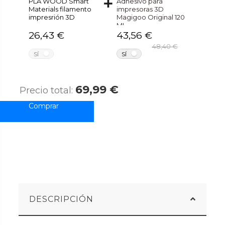
PLA WOOD Smart
Adhesivo para
Materials filamento
impresoras 3D
impresrión 3D
Magigoo Original 120
ML
26,43 €
43,56 €
48,40 €
NO
NO
SÍ
SÍ
69,99 €
Precio total:
DESCRIPCIÓN