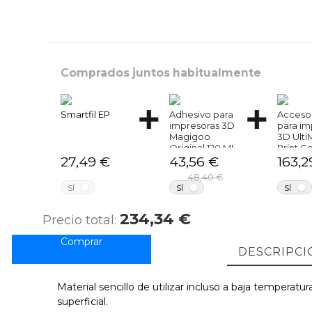
Comprados juntos habitualmente
Smartfil EP
Adhesivo para
Acceso
impresoras 3D
para im
Magigoo
3D Ulti
Original 120 ML
Print C
0.25
27,49 €
43,56 €
163,2
48,40 €
NO
NO
SÍ
SÍ
SÍ
234,34 €
Precio total:
DESCRIPCI
Material sencillo de utilizar incluso a baja tempera
superficial.