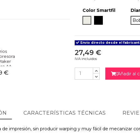
Color Smartfil
Dia
Ivory White
True Black
Bo
Envio directo desde el fabricant
27,49 €
rios
presora
IVA incluidos
Maker
ore AA
9 €
Añadir al c

NO
ÓN
CARACTERÍSTICAS TÉCNICAS
REVI
tura de impresión, sin producir warping y muy fácil de mecanizar 