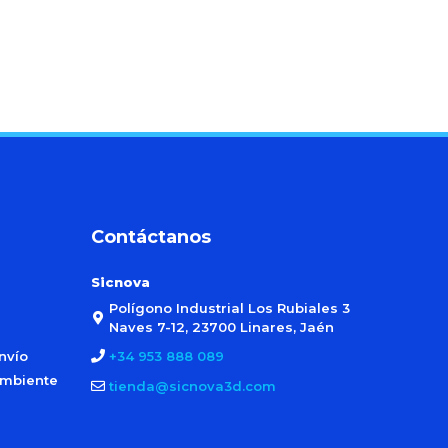
Contáctanos
Sicnova
Polígono Industrial Los Rubiales 3
Naves 7-12, 23700 Linares, Jaén
nvío
+34 953 888 089
ambiente
tienda@sicnova3d.com