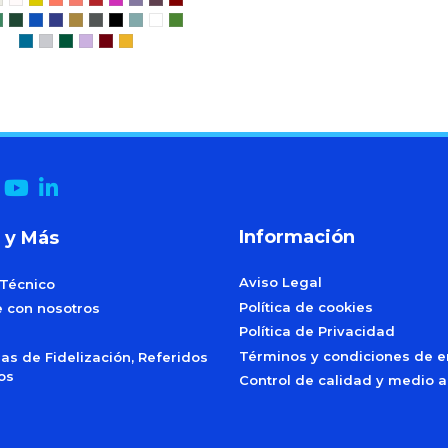
Información
 y Más
Aviso Legal
 Técnico
Política de cookies
e con nosotros
Política de Privacidad
Términos y condiciones de e
s de Fidelización, Referidos
dos
Control de calidad y medio 