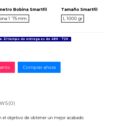
metro Bobina Smartfil
Tamaño Smartfil
bina 1´75 mm.
L 1000 gr
e. El tiempo de entrega es de 48H - 72H .
Comprar ahora
arrito
EWS
(0)
con el objetivo de obtener un mejor acabado