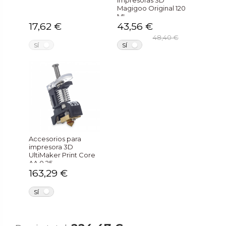
impresoras 3D
Magigoo Original 120
ML
17,62 €
43,56 €
48,40 €
NO
NO
SÍ
SÍ
Accesorios para
impresora 3D
UltiMaker Print Core
AA 0.25
163,29 €
NO
SÍ