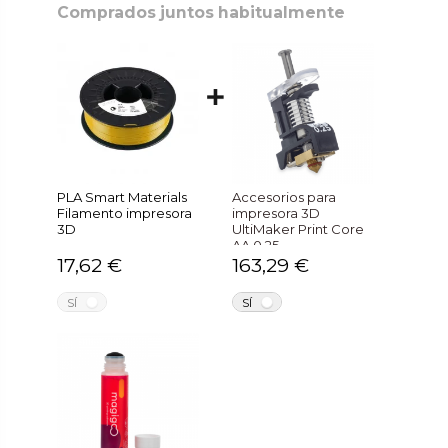
Comprados juntos habitualmente
PLA Smart Materials
Accesorios para
Filamento impresora
impresora 3D
3D
UltiMaker Print Core
AA 0.25
17,62 €
163,29 €
NO
NO
SÍ
SÍ