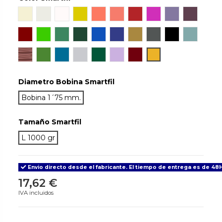
Natural
Ivory White
Snow
Orinoco
Sunset
Coral
Ruby
Hillier Lake
Wisteria
Aubergi
Mahogany
Chlorophyl
Emerald
Jade
Sapphire
Cobalt
Gold
Antracite
True Black
Aqua
Tan Skin
May
Signal Blue
Light Grey
Green Army
Lilac
Grenade
Traffic
Diametro Bobina Smartfil
Bobina 1´75 mm.
Tamaño Smartfil
L 1000 gr
Envio directo desde el fabricante. El tiempo de entrega es de 48H
17,62 €
IVA incluidos