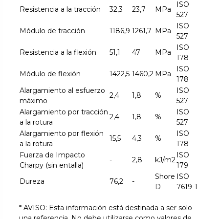
ISO
Resistencia a la tracción
32,3
23,7
MPa
527
ISO
Módulo de tracción
1186,9
1261,7
MPa
527
ISO
Resistencia a la flexión
51,1
47
MPa
178
ISO
Módulo de flexión
1422,5
1460,2
MPa
178
Alargamiento al esfuerzo
ISO
2,4
1,8
%
máximo
527
Alargamiento por tracción
ISO
2,4
1,8
%
a la rotura
527
Alargamiento por flexión
ISO
15,5
4,3
%
a la rotura
178
Fuerza de Impacto
ISO
-
2,8
kJ/m2
Charpy (sin entalla)
179
Shore
ISO
Dureza
76,2
-
D
7619-1
* AVISO: Esta información está destinada a ser solo
una referencia. No debe utilizarse como valores de