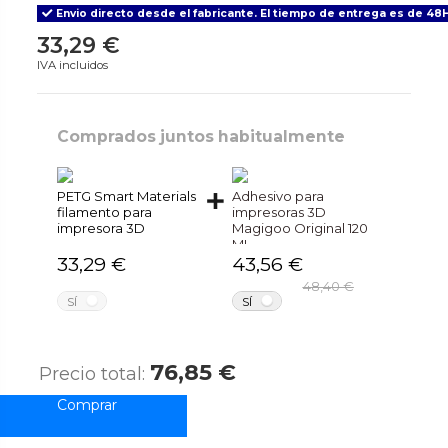
Envio directo desde el fabricante. El tiempo de entrega es de 48H
33,29 €
IVA incluidos
Comprados juntos habitualmente
PETG Smart Materials
Adhesivo para
filamento para
impresoras 3D
impresora 3D
Magigoo Original 120
ML
33,29 €
43,56 €
48,40 €
NO
NO
SÍ
SÍ
76,85 €
Precio total: