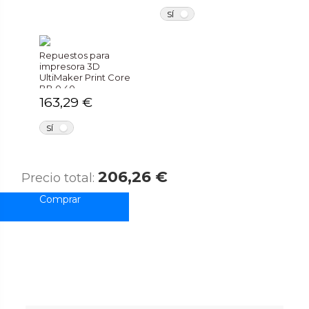
NO
SÍ
Repuestos para
impresora 3D
UltiMaker Print Core
BB 0,40
163,29 €
NO
SÍ
206,26 €
Precio total: