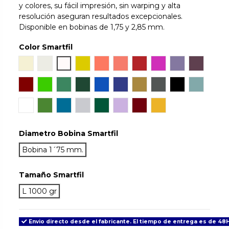
y colores, su fácil impresión, sin warping y alta
resolución aseguran resultados excepcionales.
Disponible en bobinas de 1,75 y 2,85 mm.
Color Smartfil
Natural
Ivory White
Snow
Orinoco
Sunset
Coral
Ruby
Hillier Lake
Wisteria
Aubergi
Mahogany
Chlorophyl
Emerald
Jade
Sapphire
Cobalt
Gold
Antracite
True Black
Aqua
Tan Skin
May
Signal Blue
Light Grey
Green Army
Lilac
Grenade
Traffic
Diametro Bobina Smartfil
Bobina 1´75 mm.
Tamaño Smartfil
L 1000 gr
Envio directo desde el fabricante. El tiempo de entrega es de 48H