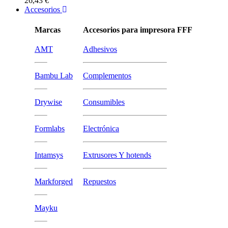
26,43 €
Accesorios
Marcas
Accesorios para impresora FFF
AMT
Adhesivos
Bambu Lab
Complementos
Drywise
Consumibles
Formlabs
Electrónica
Intamsys
Extrusores Y hotends
Markforged
Repuestos
Mayku