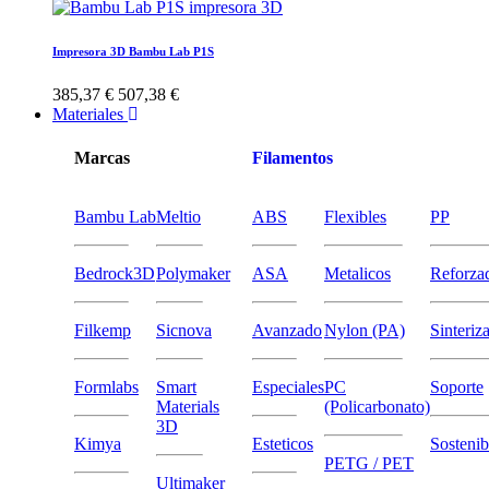
Impresora 3D Bambu Lab P1S
385,37 €
507,38 €
Materiales
Marcas
Filamentos
Bambu Lab
Meltio
ABS
Flexibles
PP
Bedrock3D
Polymaker
ASA
Metalicos
Reforza
Filkemp
Sicnova
Avanzado
Nylon (PA)
Sinteriz
Formlabs
Smart
Especiales
PC
Soporte
Materials
(Policarbonato)
3D
Kimya
Esteticos
Sostenib
PETG / PET
Ultimaker