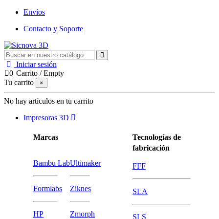
Envíos
Contacto y Soporte
Iniciar sesión
0
Carrito
/
Empty
Tu carrito
×
No hay artículos en tu carrito
Impresoras 3D
Marcas
Tecnologías de
fabricación
Bambu Lab
Ultimaker
FFF
Formlabs
Ziknes
SLA
HP
Zmorph
SLS