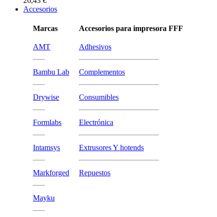
26,43 €
Accesorios
Marcas
Accesorios para impresora FFF
AMT
Adhesivos
Bambu Lab
Complementos
Drywise
Consumibles
Formlabs
Electrónica
Intamsys
Extrusores Y hotends
Markforged
Repuestos
Mayku