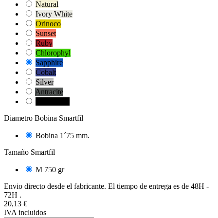
Natural
Ivory White
Orinoco
Sunset
Ruby
Chlorophyl
Sapphire
Cobalt
Silver
Antracite
True Black
Diametro Bobina Smartfil
Bobina 1´75 mm.
Tamaño Smartfil
M 750 gr
Envio directo desde el fabricante. El tiempo de entrega es de 48H -
72H .
20,13 €
IVA incluidos