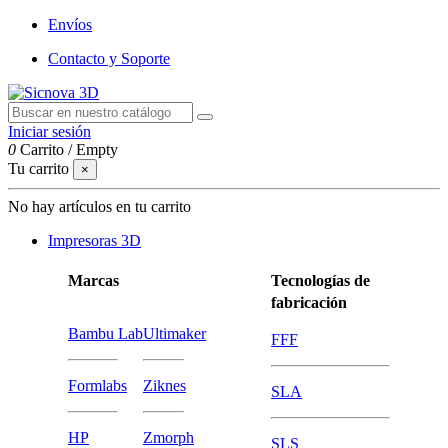
Envíos
Contacto y Soporte
Iniciar sesión
0
Carrito
/
Empty
Tu carrito
×
No hay artículos en tu carrito
Impresoras 3D
Marcas
Tecnologías de
fabricación
Bambu Lab
Ultimaker
FFF
Formlabs
Ziknes
SLA
HP
Zmorph
SLS