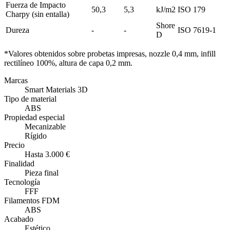
Fuerza de Impacto
50,3
5,3
kJ/m2
ISO 179
Charpy (sin entalla)
Shore
Dureza
-
-
ISO 7619-1
D
*Valores obtenidos sobre probetas impresas, nozzle 0,4 mm, infill
rectilíneo 100%, altura de capa 0,2 mm.
Marcas
Smart Materials 3D
Tipo de material
ABS
Propiedad especial
Mecanizable
Rígido
Precio
Hasta 3.000 €
Finalidad
Pieza final
Tecnología
FFF
Filamentos FDM
ABS
Acabado
Estético