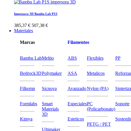
Impresora 3D Bambu Lab P1S
385,37 €
507,38 €
Materiales
Marcas
Filamentos
Bambu Lab
Meltio
ABS
Flexibles
PP
Bedrock3D
Polymaker
ASA
Metalicos
Reforza
Filkemp
Sicnova
Avanzado
Nylon (PA)
Sinteriz
Formlabs
Smart
Especiales
PC
Soporte
Materials
(Policarbonato)
3D
Kimya
Esteticos
Sostenib
PETG / PET
Ultimaker