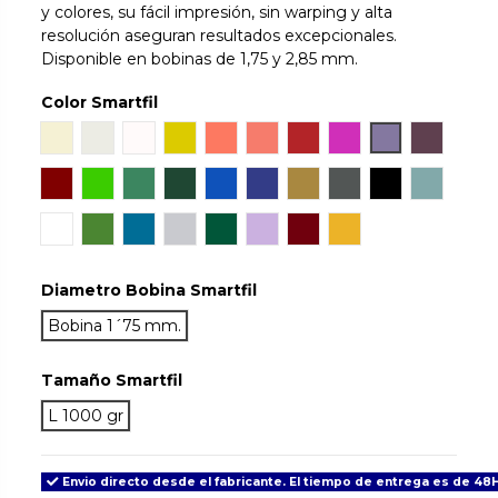
y colores, su fácil impresión, sin warping y alta
resolución aseguran resultados excepcionales.
Disponible en bobinas de 1,75 y 2,85 mm.
Color Smartfil
Natural
Ivory White
Snow
Orinoco
Sunset
Coral
Ruby
Hillier Lake
Wisteria
Aubergi
Mahogany
Chlorophyl
Emerald
Jade
Sapphire
Cobalt
Gold
Antracite
True Black
Aqua
Tan Skin
May
Signal Blue
Light Grey
Green Army
Lilac
Grenade
Traffic
Diametro Bobina Smartfil
Bobina 1´75 mm.
Tamaño Smartfil
L 1000 gr
Envio directo desde el fabricante. El tiempo de entrega es de 48H