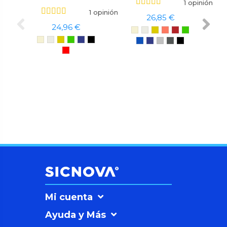
1 opinión
1 opinión
26,85 €
24,96 €
Mi cuenta
Ayuda y Más