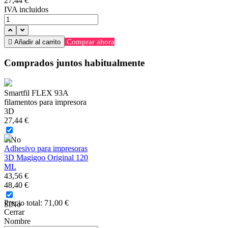
27,44 €
IVA incluidos
Comprar ahora

Añadir al carrito
Comprados juntos habitualmente
Smartfil FLEX 93A
filamentos para impresora
3D
27,44 €
Sí
No
Adhesivo para impresoras
3D Magigoo Original 120
ML
43,56 €
48,40 €
Precio total:
71,00 €
Sí
No
Cerrar
Nombre