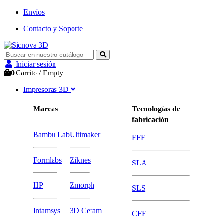
Envíos
Contacto y Soporte
Iniciar sesión
0
Carrito
/
Empty
Impresoras 3D
Marcas
Tecnologías de
fabricación
Bambu Lab
Ultimaker
FFF
Formlabs
Ziknes
SLA
HP
Zmorph
SLS
Intamsys
3D Ceram
CFF