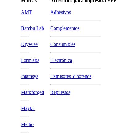
Marcas
Accesorios para impresora FFF
AMT
Adhesivos
Bambu Lab
Complementos
Drywise
Consumibles
Formlabs
Electrónica
Intamsys
Extrusores Y hotends
Markforged
Repuestos
Mayku
Meltio