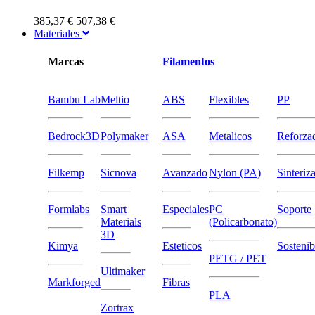
385,37 €
507,38 €
Materiales
Marcas
Filamentos
Bambu Lab
Meltio
ABS
Flexibles
PP
Bedrock3D
Polymaker
ASA
Metalicos
Reforza
Filkemp
Sicnova
Avanzado
Nylon (PA)
Sinteriz
Formlabs
Smart
Especiales
PC
Soporte
Materials
(Policarbonato)
3D
Kimya
Esteticos
Sostenib
PETG / PET
Ultimaker
Markforged
Fibras
PLA
Zortrax