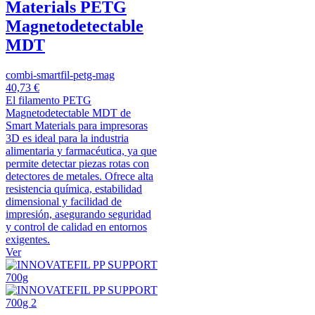
Materials PETG
Magnetodetectable
MDT
combi-smartfil-petg-mag
40,73 €
El filamento PETG
Magnetodetectable MDT de
Smart Materials para impresoras
3D es ideal para la industria
alimentaria y farmacéutica, ya que
permite detectar piezas rotas con
detectores de metales. Ofrece alta
resistencia química, estabilidad
dimensional y facilidad de
impresión, asegurando seguridad
y control de calidad en entornos
exigentes.
Ver