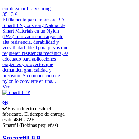
combi-smartfil-nylstrong
35,13 €
El filamento para impresora 3D
Smartfil Nylonstrong Natural de
Smart Materials en un Nylon
(PA6) reforzado con cargas, de
alta resistencia, durabilidad y
versatilidad. Ideal para piezas que
requieren resistencia mecánica, es
adecuado para aplicaciones
exigentes y proyectos que
demanden gran calidad y
precisión. Su composición de
nylon lo convierte en una...
Ver
Envio directo desde el
fabricante. El tiempo de entrega
es de 48H - 72H .
Smartfil (Bobinas pequeñas)
Smartfil EP