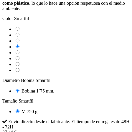
como plástico
, lo que lo hace una opción respetuosa con el medio
ambiente.
Color Smartfil
Ivory
White
Orinoco
Ruby
Wisteria
Sapphire
True
Black
Caribbean
Clear
Diametro Bobina Smartfil
Bobina 1´75 mm.
Tamaño Smartfil
M 750 gr
Envio directo desde el fabricante. El tiempo de entrega es de 48H
- 72H .