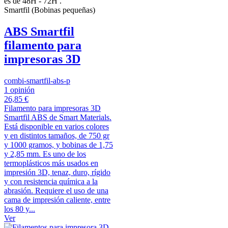
es de 48H - 72H .
Smartfil (Bobinas pequeñas)
ABS Smartfil
filamento para
impresoras 3D
combi-smartfil-abs-p
1 opinión
26,85 €
Filamento para impresoras 3D
Smartfil ABS de Smart Materials.
Está disponible en varios colores
y en distintos tamaños, de 750 gr
y 1000 gramos, y bobinas de 1,75
y 2,85 mm. Es uno de los
termoplásticos más usados en
impresión 3D, tenaz, duro, rígido
y con resistencia química a la
abrasión. Requiere el uso de una
cama de impresión caliente, entre
los 80 y...
Ver