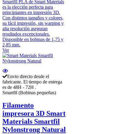
Smartfil PLA de Smart Materials
es la elección perfecta para
principiantes en impresión 3D.
Con distintos tamaños y colores,
su fácil impresión, sin warping y
alta resolución aseguran
resultados excepcionales.
Disponible en bobinas de 1,75 y
2,85 mm.
Ver
Envio directo desde el
fabricante. El tiempo de entrega
es de 48H - 72H .
Smartfil (Bobinas pequeñas)
Filamento
impresora 3D Smart
Materials Smartfil
Nylonstrong Natural