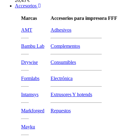
26,43 €
Accesorios
Marcas
Accesorios para impresora FFF
AMT
Adhesivos
Bambu Lab
Complementos
Drywise
Consumibles
Formlabs
Electrónica
Intamsys
Extrusores Y hotends
Markforged
Repuestos
Mayku