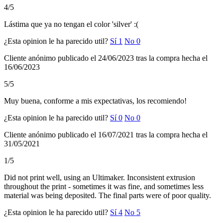
4/5
Lástima que ya no tengan el color 'silver' :(
¿Esta opinion le ha parecido util?
Sí
1
No
0
Cliente anónimo
publicado el 24/06/2023
tras la compra hecha el
16/06/2023
5/5
Muy buena, conforme a mis expectativas, los recomiendo!
¿Esta opinion le ha parecido util?
Sí
0
No
0
Cliente anónimo
publicado el 16/07/2021
tras la compra hecha el
31/05/2021
1/5
Did not print well, using an Ultimaker. Inconsistent extrusion
throughout the print - sometimes it was fine, and sometimes less
material was being deposited. The final parts were of poor quality.
¿Esta opinion le ha parecido util?
Sí
4
No
5