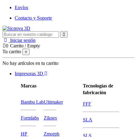
Envíos
Contacto y Soporte
Iniciar sesión
0
Carrito
/
Empty
Tu carrito
×
No hay artículos en tu carrito
Impresoras 3D
Marcas
Tecnologías de
fabricación
Bambu Lab
Ultimaker
FFF
Formlabs
Ziknes
SLA
HP
Zmorph
SLS