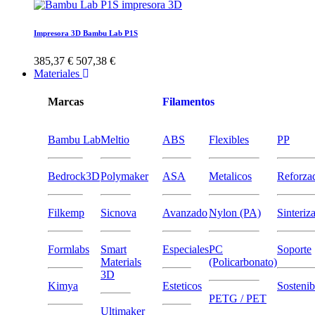
Impresora 3D Bambu Lab P1S
385,37 €
507,38 €
Materiales
Marcas
Filamentos
Bambu Lab
Meltio
ABS
Flexibles
PP
Bedrock3D
Polymaker
ASA
Metalicos
Reforza
Filkemp
Sicnova
Avanzado
Nylon (PA)
Sinteriz
Formlabs
Smart
Especiales
PC
Soporte
Materials
(Policarbonato)
3D
Kimya
Esteticos
Sostenib
PETG / PET
Ultimaker