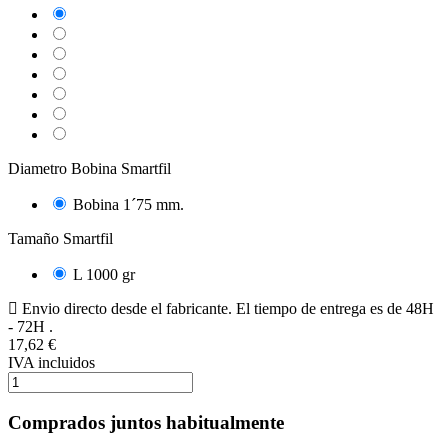
Skin
May
Signal
Blue
Light
Grey
Green
Army
Lilac
Grenade
Traffic
Diametro Bobina Smartfil
Bobina 1´75 mm.
Tamaño Smartfil
L 1000 gr
Envio directo desde el fabricante. El tiempo de entrega es de 48H
- 72H .
17,62 €
IVA incluidos
Comprados juntos habitualmente