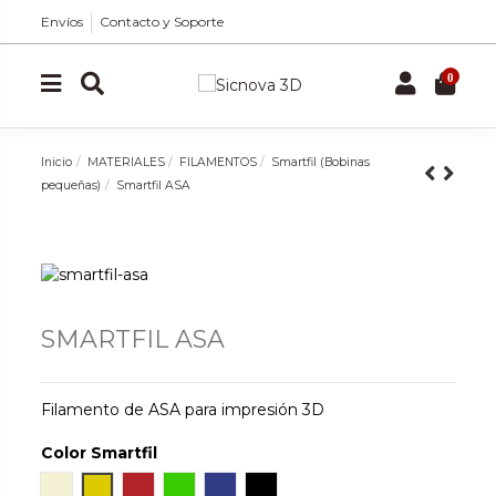
Envíos
Contacto y Soporte
0
Inicio
MATERIALES
FILAMENTOS
Smartfil (Bobinas
pequeñas)
Smartfil ASA
SMARTFIL ASA
Filamento de ASA para impresión 3D
Color Smartfil
Natural
Orinoco
Ruby
Chlorophyl
Cobalt
True Black