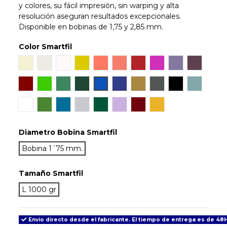
y colores, su fácil impresión, sin warping y alta
resolución aseguran resultados excepcionales.
Disponible en bobinas de 1,75 y 2,85 mm.
Color Smartfil
Natural
Ivory White
Snow
Orinoco
Sunset
Coral
Ruby
Hillier Lake
Wisteria
Aubergi
Mahogany
Chlorophyl
Emerald
Jade
Sapphire
Cobalt
Gold
Antracite
True Black
Aqua
Tan Skin
May
Signal Blue
Light Grey
Green Army
Lilac
Grenade
Traffic
Diametro Bobina Smartfil
Bobina 1´75 mm.
Tamaño Smartfil
L 1000 gr
Envio directo desde el fabricante. El tiempo de entrega es de 48H