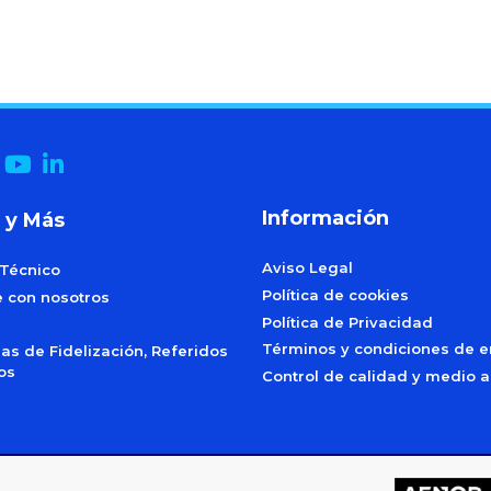
Información
 y Más
Aviso Legal
 Técnico
Política de cookies
e con nosotros
Política de Privacidad
Términos y condiciones de e
s de Fidelización, Referidos
dos
Control de calidad y medio 