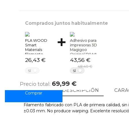
Comprados juntos habitualmente
PLA WOOD
Adhesivo para
Smart
impresoras 3D
Materials
Magigoo
filamento
Original 120 ML
impresrión 3D
26,43 €
43,56 €
48,40 €
NO
NO
SÍ
SÍ
69,99 €
Precio total:
DESCRIPCIÓN
CARA
Filamento fabricado con PLA de primera calidad, sin 
±0.03 mm. No produce warping. Excelente resolución