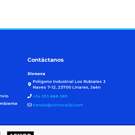
Contáctanos
Sicnova
Polígono Industrial Los Rubiales 3
Naves 7-12, 23700 Linares, Jaén
nvío
+34 953 888 089
ambiente
tienda@sicnova3d.com