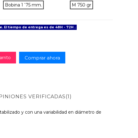
ow
Bobina 1´75 mm.
M 750 gr
e. El tiempo de entrega es de 48H - 72H .
Comprar ahora
arrito
PINIONES VERIFICADAS(1)
tabilizado y con una variabilidad en diámetro de