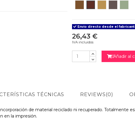
Teka
Sapelly
Maple
Wenge
Will
Envio directo desde el fabricant
26,43 €
IVA incluidos
Añadir al c

CTERÍSTICAS TÉCNICAS
REVIEWS
(0)
O
incorporación de material reciclado ni recuperado. Totalmente es
 en la impresión.