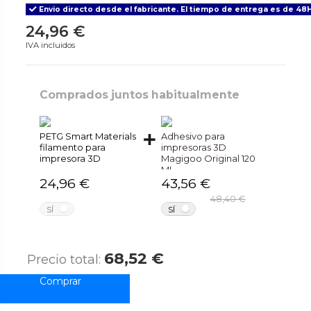
Envio directo desde el fabricante. El tiempo de entrega es de 48H
24,96 €
IVA incluidos
Comprados juntos habitualmente
PETG Smart Materials
Adhesivo para
filamento para
impresoras 3D
impresora 3D
Magigoo Original 120
ML
24,96 €
43,56 €
48,40 €
NO
NO
SÍ
SÍ
68,52 €
Precio total: