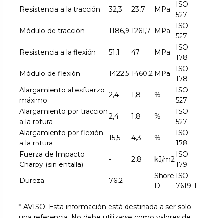
ISO
Resistencia a la tracción
32,3
23,7
MPa
527
ISO
Módulo de tracción
1186,9
1261,7
MPa
527
ISO
Resistencia a la flexión
51,1
47
MPa
178
ISO
Módulo de flexión
1422,5
1460,2
MPa
178
Alargamiento al esfuerzo
ISO
2,4
1,8
%
máximo
527
Alargamiento por tracción
ISO
2,4
1,8
%
a la rotura
527
Alargamiento por flexión
ISO
15,5
4,3
%
a la rotura
178
Fuerza de Impacto
ISO
-
2,8
kJ/m2
Charpy (sin entalla)
179
Shore
ISO
Dureza
76,2
-
D
7619-1
* AVISO: Esta información está destinada a ser solo
una referencia. No debe utilizarse como valores de