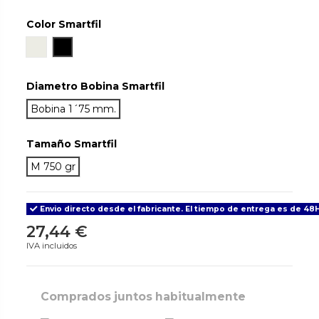
Color Smartfil
Ivory White
True Black
Diametro Bobina Smartfil
Bobina 1´75 mm.
Tamaño Smartfil
M 750 gr
Envio directo desde el fabricante. El tiempo de entrega es de 48H
27,44 €
IVA incluidos
Comprados juntos habitualmente