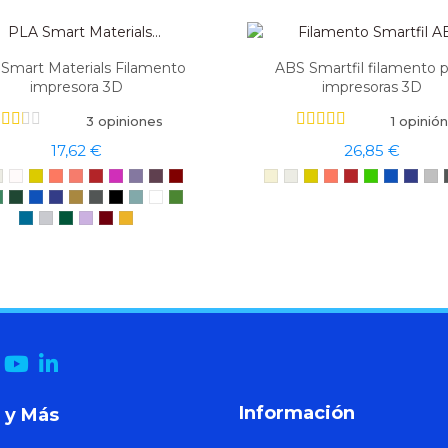
Smart Materials Filamento
ABS Smartfil filamento p
impresora 3D
impresoras 3D
3 opiniones
1 opinión
17,62 €
26,85 €
Información
 y Más