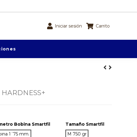
Iniciar sesión
Carrito
iones
U HARDNESS+
metro Bobina Smartfil
Tamaño Smartfil
bina 1´75 mm.
M 750 gr