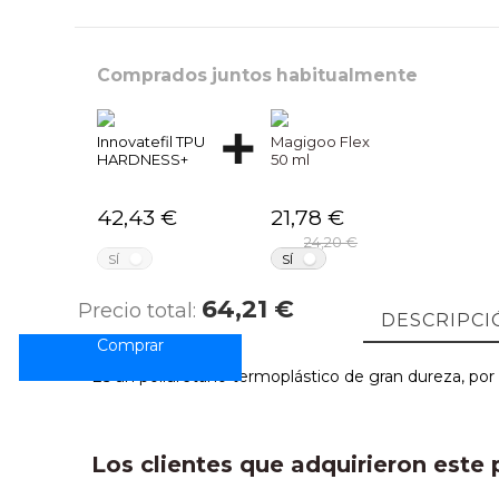
Comprados juntos habitualmente
Innovatefil TPU
Magigoo Flex
HARDNESS+
50 ml
42,43 €
21,78 €
24,20 €
NO
NO
SÍ
SÍ
64,21 €
Precio total:
DESCRIPCI
Es un poliuretano termoplástico de gran dureza, por
Los clientes que adquirieron est