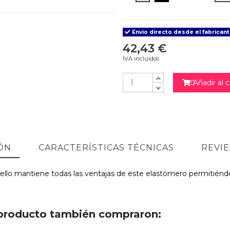
Envio directo desde el fabricant
42,43 €
IVA incluidos
Añadir al c

ÓN
CARACTERÍSTICAS TÉCNICAS
REVI
 ello mantiene todas las ventajas de este elastómero permitiénd
e producto también compraron: