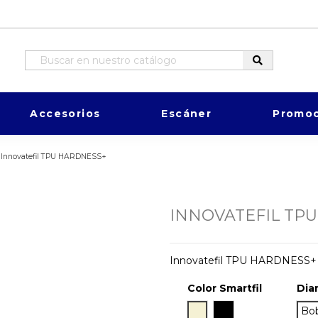
Accesorios
Escáner
Promoc
Innovatefil TPU HARDNESS+
INNOVATEFIL TP
Innovatefil TPU HARDNESS+
Color Smartfil
Dia
Natural
True Black
Bo