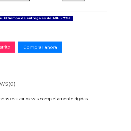
e. El tiempo de entrega es de 48H - 72H .
Comprar ahora
arrito
EWS
(0)
onos realizar piezas completamente rígidas.