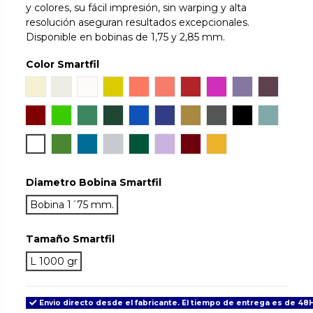
y colores, su fácil impresión, sin warping y alta
resolución aseguran resultados excepcionales.
Disponible en bobinas de 1,75 y 2,85 mm.
Color Smartfil
Natural
Ivory White
Snow
Orinoco
Sunset
Coral
Ruby
Hillier Lake
Wisteria
Aubergi
Mahogany
Chlorophyl
Emerald
Jade
Sapphire
Cobalt
Gold
Antracite
True Black
Aqua
Tan Skin
May
Signal Blue
Light Grey
Green Army
Lilac
Grenade
Traffic
Diametro Bobina Smartfil
Bobina 1´75 mm.
Tamaño Smartfil
L 1000 gr
Envio directo desde el fabricante. El tiempo de entrega es de 48H