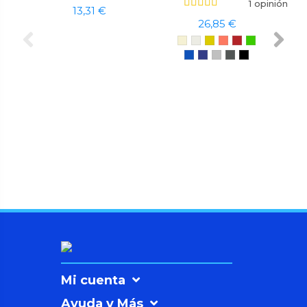
1 opinión
13,31 €
26,85 €
Mi cuenta
Ayuda y Más