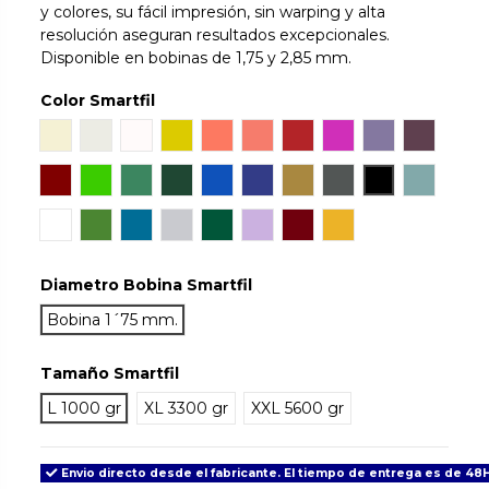
y colores, su fácil impresión, sin warping y alta
resolución aseguran resultados excepcionales.
Disponible en bobinas de 1,75 y 2,85 mm.
Color Smartfil
Natural
Ivory White
Snow
Orinoco
Sunset
Coral
Ruby
Hillier Lake
Wisteria
Aubergi
Mahogany
Chlorophyl
Emerald
Jade
Sapphire
Cobalt
Gold
Antracite
True Black
Aqua
Tan Skin
May
Signal Blue
Light Grey
Green Army
Lilac
Grenade
Traffic
Diametro Bobina Smartfil
Bobina 1´75 mm.
Tamaño Smartfil
L 1000 gr
XL 3300 gr
XXL 5600 gr
Envio directo desde el fabricante. El tiempo de entrega es de 48H