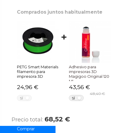
Comprados juntos habitualmente
PETG Smart Materials
Adhesivo para
filamento para
impresoras 3D
impresora 3D
Magigoo Original 120
ML
24,96 €
43,56 €
48,40 €
NO
NO
SÍ
SÍ
68,52 €
Precio total: