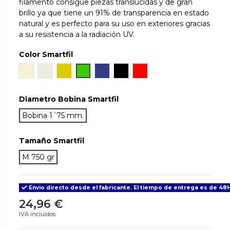
filamento consigue piezas translúcidas y de gran
brillo ya que tiene un 91% de transparencia en estado
natural y es perfecto para su uso en exteriores gracias
a su resistencia a la radiación UV.
Color Smartfil
Natural
Ivory White
Orinoco
Chlorophyl
Cobalt
True Black
Rojo
Diametro Bobina Smartfil
Bobina 1´75 mm.
Tamaño Smartfil
M 750 gr
Envio directo desde el fabricante. El tiempo de entrega es de 48H
24,96 €
IVA incluidos