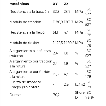
mecánicas
XY
ZX
ISO
Resistencia a la tracción
32,3
23,7
MPa
527
ISO
Módulo de tracción
1186,9
1261,7
MPa
527
ISO
Resistencia a la flexión
51,1
47
MPa
178
ISO
Módulo de flexión
1422,5
1460,2
MPa
178
Alargamiento al esfuerzo
ISO
2,4
1,8
%
máximo
527
Alargamiento por tracción
ISO
2,4
1,8
%
a la rotura
527
Alargamiento por flexión
ISO
15,5
4,3
%
a la rotura
178
Fuerza de Impacto
ISO
-
2,8
kJ/m2
Charpy (sin entalla)
179
Shore
ISO
Dureza
76,2
-
D
7619-1