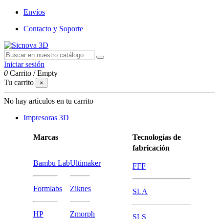
Envíos
Contacto y Soporte
Iniciar sesión
0
Carrito
/
Empty
Tu carrito
×
No hay artículos en tu carrito
Impresoras 3D
Marcas
Tecnologías de
fabricación
Bambu Lab
Ultimaker
FFF
Formlabs
Ziknes
SLA
HP
Zmorph
SLS