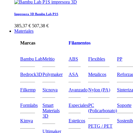
Impresora 3D Bambu Lab P1S
385,37 €
507,38 €
Materiales
Marcas
Filamentos
Bambu Lab
Meltio
ABS
Flexibles
PP
Bedrock3D
Polymaker
ASA
Metalicos
Reforza
Filkemp
Sicnova
Avanzado
Nylon (PA)
Sinteriz
Formlabs
Smart
Especiales
PC
Soporte
Materials
(Policarbonato)
3D
Kimya
Esteticos
Sostenib
PETG / PET
Ultimaker