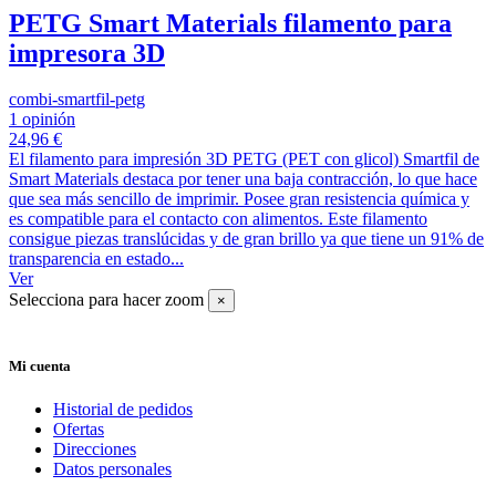
PETG Smart Materials filamento para
impresora 3D
combi-smartfil-petg
1 opinión
24,96 €
El filamento para impresión 3D PETG (PET con glicol) Smartfil de
Smart Materials destaca por tener una baja contracción, lo que hace
que sea más sencillo de imprimir. Posee gran resistencia química y
es compatible para el contacto con alimentos. Este filamento
consigue piezas translúcidas y de gran brillo ya que tiene un 91% de
transparencia en estado...
Ver
Selecciona para hacer zoom
×
Mi cuenta
Historial de pedidos
Ofertas
Direcciones
Datos personales