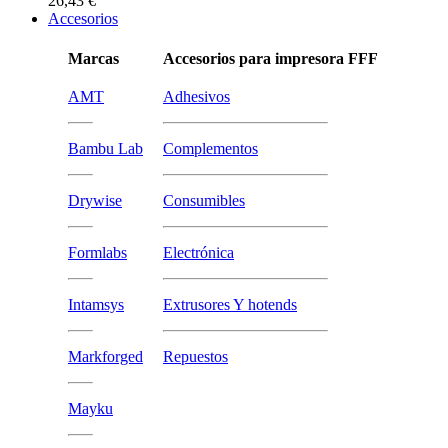
26,43 €
Accesorios
Marcas
Accesorios para impresora FFF
AMT
Adhesivos
Bambu Lab
Complementos
Drywise
Consumibles
Formlabs
Electrónica
Intamsys
Extrusores Y hotends
Markforged
Repuestos
Mayku