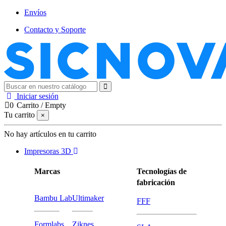
Envíos
Contacto y Soporte
Iniciar sesión
0
Carrito
/
Empty
Tu carrito
×
No hay artículos en tu carrito
Impresoras 3D
Marcas
Tecnologías de
fabricación
Bambu Lab
Ultimaker
FFF
Formlabs
Ziknes