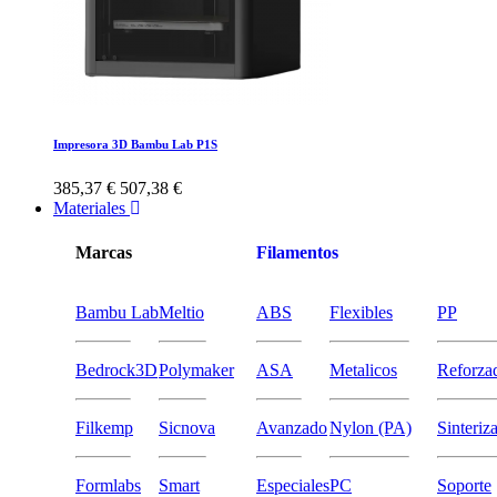
Impresora 3D Bambu Lab P1S
385,37 €
507,38 €
Materiales
Marcas
Filamentos
Bambu Lab
Meltio
ABS
Flexibles
PP
Bedrock3D
Polymaker
ASA
Metalicos
Reforza
Filkemp
Sicnova
Avanzado
Nylon (PA)
Sinteriz
Formlabs
Smart
Especiales
PC
Soporte