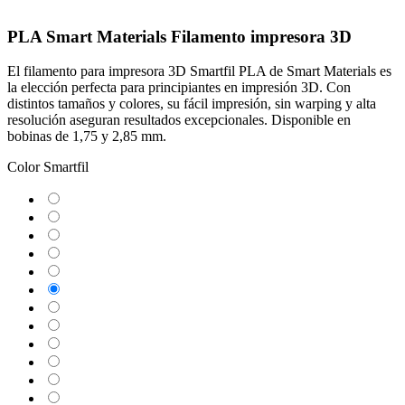
PLA Smart Materials Filamento impresora 3D
El filamento para impresora 3D Smartfil PLA de Smart Materials es
la elección perfecta para principiantes en impresión 3D. Con
distintos tamaños y colores, su fácil impresión, sin warping y alta
resolución aseguran resultados excepcionales. Disponible en
bobinas de 1,75 y 2,85 mm.
Color Smartfil
Natural
Ivory
White
Snow
Orinoco
Sunset
Coral
Ruby
Hillier
Lake
Wisteria
Aubergine
Mahogany
Chlorophyl