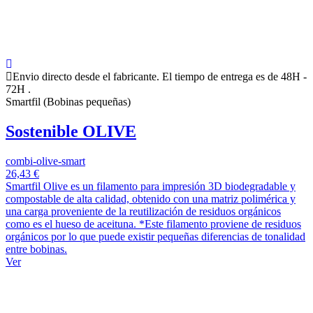
Envio directo desde el fabricante. El tiempo de entrega es de 48H -
72H .
Smartfil (Bobinas pequeñas)
Sostenible OLIVE
combi-olive-smart
26,43 €
Smartfil Olive es un filamento para impresión 3D biodegradable y
compostable de alta calidad, obtenido con una matriz polimérica y
una carga proveniente de la reutilización de residuos orgánicos
como es el hueso de aceituna. *Este filamento proviene de residuos
orgánicos por lo que puede existir pequeñas diferencias de tonalidad
entre bobinas.
Ver