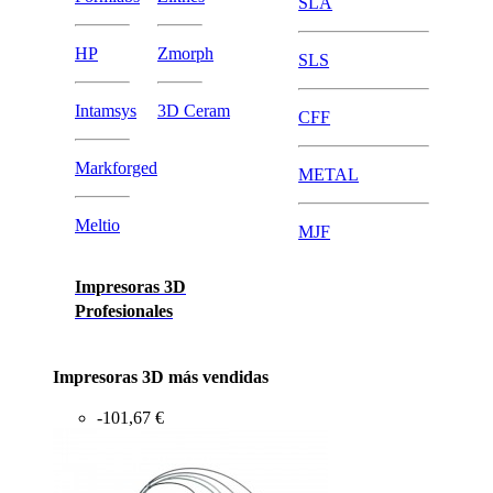
SLA
HP
Zmorph
SLS
Intamsys
3D Ceram
CFF
Markforged
METAL
Meltio
MJF
Impresoras 3D
Profesionales
Impresoras 3D más vendidas
-101,67 €