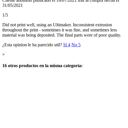
Cliente anónimo
publicado el 16/07/2021
tras la compra hecha el
31/05/2021
1/5
Did not print well, using an Ultimaker. Inconsistent extrusion
throughout the print - sometimes it was fine, and sometimes less
material was being deposited. The final parts were of poor quality.
¿Esta opinion le ha parecido util?
Sí
4
No
5
×
16 otros productos en la misma categoría: