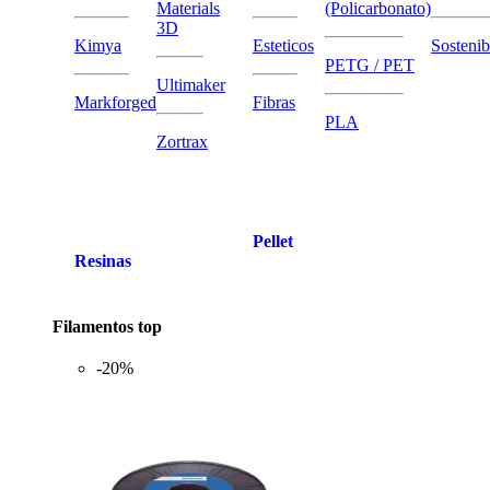
Materials
(Policarbonato)
3D
Kimya
Esteticos
Sostenib
PETG / PET
Ultimaker
Markforged
Fibras
PLA
Zortrax
Pellet
Resinas
Filamentos top
-20%