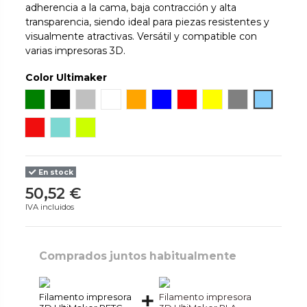
adherencia a la cama, baja contracción y alta
transparencia, siendo ideal para piezas resistentes y
visualmente atractivas. Versátil y compatible con
varias impresoras 3D.
Color Ultimaker
Verde
Negro
Silver Metallic
Blanco
Naranja
Azul
Rojo
Amarillo
Gray
Blue Tra
Red Translucent
Green Translucent
Yellow Fluorescent
En stock
50,52 €
IVA incluidos
Comprados juntos habitualmente
Filamento impresora
Filamento impresora