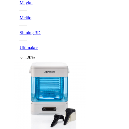
Mayku
Meltio
Shining 3D
Ultimaker
-20%