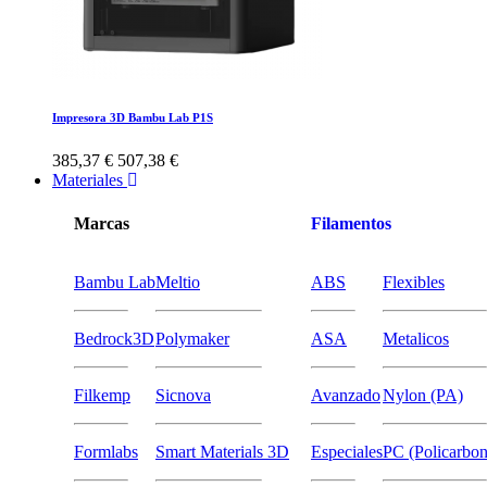
Impresora 3D Bambu Lab P1S
385,37 €
507,38 €
Materiales
Marcas
Filamentos
Bambu Lab
Meltio
ABS
Flexibles
Bedrock3D
Polymaker
ASA
Metalicos
Filkemp
Sicnova
Avanzado
Nylon (PA)
Formlabs
Smart Materials 3D
Especiales
PC (Policarbon