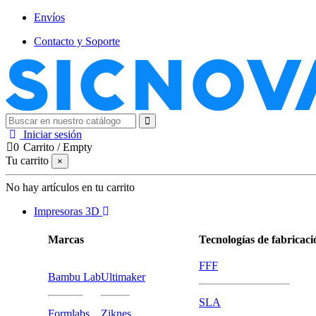
Envíos
Contacto y Soporte
Iniciar sesión
0
Carrito
/
Empty
Tu carrito
×
No hay artículos en tu carrito
Impresoras 3D
Marcas
Tecnologías de fabricaci
FFF
Bambu Lab
Ultimaker
SLA
Formlabs
Ziknes