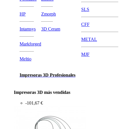
SLS
HP
Zmorph
CFF
Intamsys
3D Ceram
METAL
Markforged
MJF
Meltio
Impresoras 3D Profesionales
Impresoras 3D más vendidas
-101,67 €