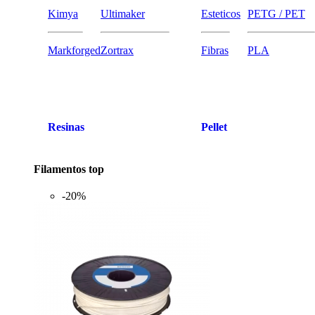
Kimya
Ultimaker
Esteticos
PETG / PET
Markforged
Zortrax
Fibras
PLA
Resinas
Pellet
Filamentos top
-20%