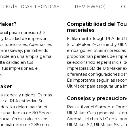
CTERÍSTICAS TÉCNICAS
REVIEWS
(0)
O
Maker?
Compatibilidad del To
materiales
onal para impresión 3D.
 y facilidad de impresión.
El filamento Tough PLA de Ult
pos funcionales. Además, es
S, UltiMaker 2+Connect y UltiM
 Breakaway, permitiendo
embargo, en otras impresoras 
onible en una amplia gama
proporcionan perfiles de impre
lta calidad en tus
seleccionando el perfil inicial 
a tus impresiones, el
impresoras 3D de UltiMaker ex
.
diferentes configuraciones par
Es importante seguir las reco
Maker
UltiMaker para asegurar una im
istencia y rigidez. Es más
Consejos y precaucion
e el PLA estándar. Su
ndes, sin delaminación ni
Para utilizar el filamento To
e una dureza de 80 Shore
UltiMaker Cura generará autom
encia térmica alcanza los
Además, el chip NFC en la bobi
 un diámetro de 2,85 mm,
UltiMaker S7, UltiMaker S5, U