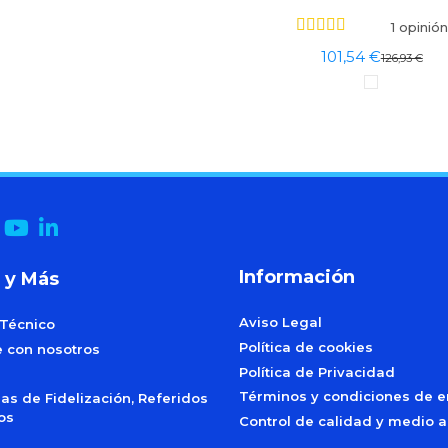
1 opinión
101,54 €
126,93 €
Información
 y Más
Aviso Legal
 Técnico
Política de cookies
e con nosotros
Política de Privacidad
Términos y condiciones de e
s de Fidelización, Referidos
dos
Control de calidad y medio 