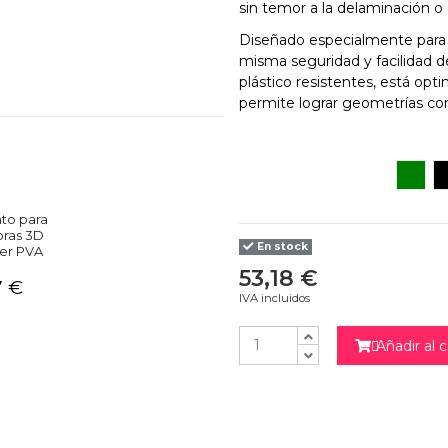
sin temor a la delaminación o
Diseñado especialmente para l
misma seguridad y facilidad d
plástico resistentes, está opt
permite lograr geometrías co
Verd
to para
oras 3D
En stock
er PVA
53,18 €
7 €
IVA incluidos
NO
Añadir al c
