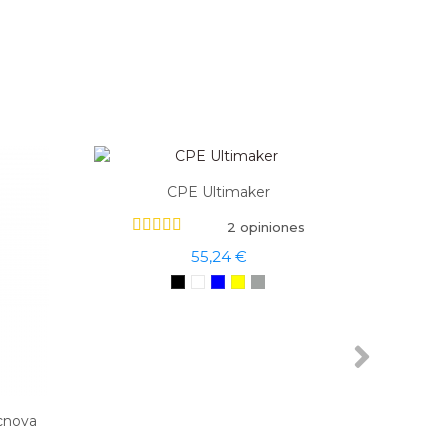
CPE Ultimaker
2 opiniones
55,24 €
cnova
Boqu