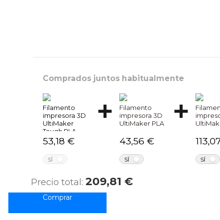
Comprados juntos habitualmente
Filamento
Filamento
Filamen
impresora 3D
impresora 3D
impres
UltiMaker
UltiMaker PLA
UltiMak
Tough PLA
53,18 €
43,56 €
113,0
NO
NO
SÍ
SÍ
SÍ
209,81 €
Precio total: