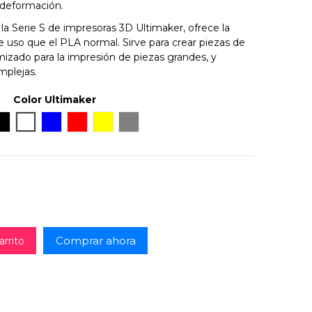
 deformación.
a Serie S de impresoras 3D Ultimaker, ofrece la
e uso que el PLA normal. Sirve para crear piezas de
imizado para la impresión de piezas grandes, y
mplejas.
Color Ultimaker
e
Negro
Blanco
Azul
Rojo
Amarillo
Gray
Comprar ahora
arrito