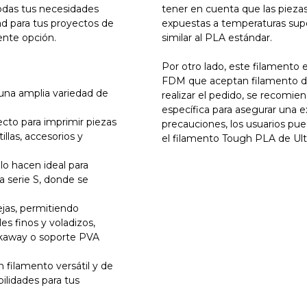
todas tus necesidades
tener en cuenta que las piez
ad para tus proyectos de
expuestas a temperaturas super
ente opción.
similar al PLA estándar.
Por otro lado, este filamento 
FDM que aceptan filamento d
una amplia variedad de
realizar el pedido, se recomie
específica para asegurar una 
fecto para imprimir piezas
precauciones, los usuarios pue
illas, accesorios y
el filamento Tough PLA de Ult
 lo hacen ideal para
 serie S, donde se
jas, permitiendo
es finos y voladizos,
kaway o soporte PVA
filamento versátil y de
ilidades para tus