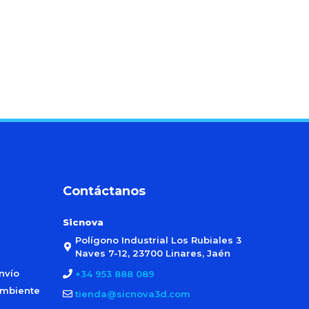
Contáctanos
Sicnova
Polígono Industrial Los Rubiales 3
Naves 7-12, 23700 Linares, Jaén
nvío
+34 953 888 089
ambiente
tienda@sicnova3d.com