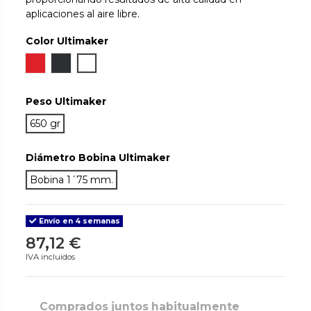
aplicaciones al aire libre.
Color Ultimaker
Rojo
Negro
True White
Peso Ultimaker
650 gr
Diámetro Bobina Ultimaker
Bobina 1´75 mm.
Envío en 4 semanas
87,12 €
IVA incluidos
Comprados juntos habitualmente