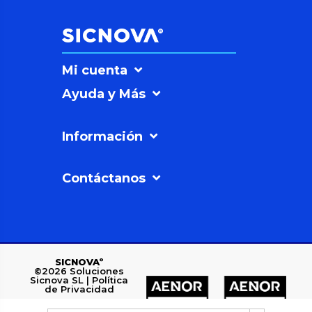
Mi cuenta
Ayuda y Más
Información
Contáctanos
SICNOVAº
©2026
Soluciones
Sicnova SL |
Política
de Privacidad
Polígono Industrial