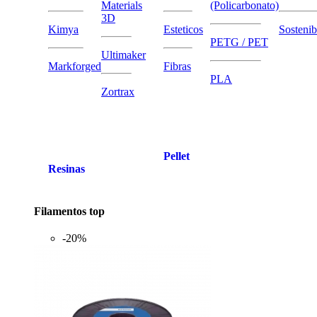
Materials
(Policarbonato)
3D
Kimya
Esteticos
Sostenib
PETG / PET
Ultimaker
Markforged
Fibras
PLA
Zortrax
Pellet
Resinas
Filamentos top
-20%