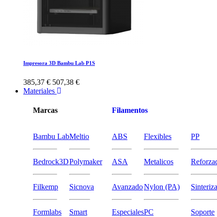
Impresora 3D Bambu Lab P1S
385,37 €
507,38 €
Materiales
Marcas
Filamentos
Bambu Lab
Meltio
ABS
Flexibles
PP
Bedrock3D
Polymaker
ASA
Metalicos
Reforza
Filkemp
Sicnova
Avanzado
Nylon (PA)
Sinteriz
Formlabs
Smart
Especiales
PC
Soporte