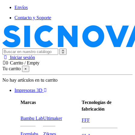
Envíos
Contacto y Soporte
Iniciar sesión
0
Carrito
/
Empty
Tu carrito
×
No hay artículos en tu carrito
Impresoras 3D
Marcas
Tecnologías de
fabricación
Bambu Lab
Ultimaker
FFF
Formlabs
Ziknes