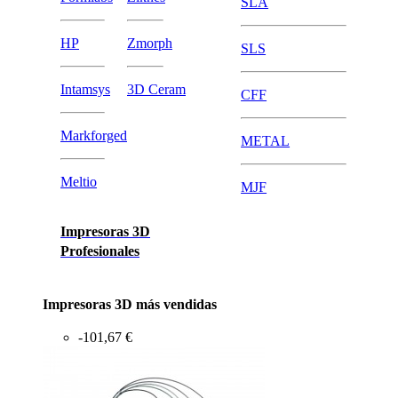
SLA
HP
Zmorph
SLS
Intamsys
3D Ceram
CFF
Markforged
METAL
Meltio
MJF
Impresoras 3D
Profesionales
Impresoras 3D más vendidas
-101,67 €