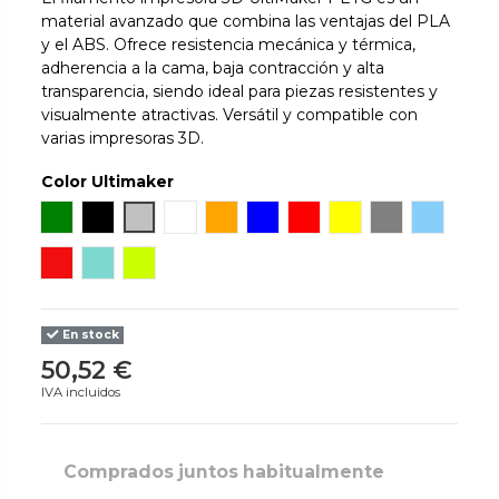
material avanzado que combina las ventajas del PLA
y el ABS. Ofrece resistencia mecánica y térmica,
adherencia a la cama, baja contracción y alta
transparencia, siendo ideal para piezas resistentes y
visualmente atractivas. Versátil y compatible con
varias impresoras 3D.
Color Ultimaker
Verde
Negro
Silver Metallic
Blanco
Naranja
Azul
Rojo
Amarillo
Gray
Blue Tra
Red Translucent
Green Translucent
Yellow Fluorescent
En stock
50,52 €
IVA incluidos
Comprados juntos habitualmente