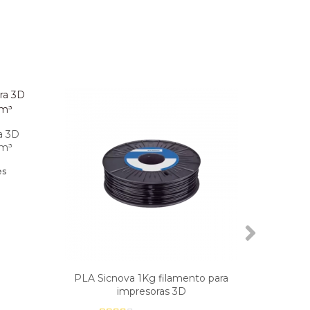
a 3D
cm³
es
PLA Sicnova 1Kg filamento para
PE
impresoras 3D
fila