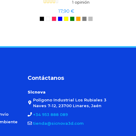
1 opinión
17,90 €
Contáctanos
Sicnova
Polígono Industrial Los Rubiales 3
Naves 7-12, 23700 Linares, Jaén
nvío
+34 953 888 089
ambiente
tienda@sicnova3d.com