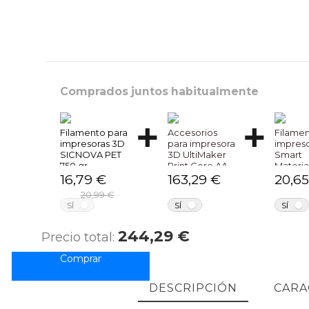
Comprados juntos habitualmente
Filamento para
Accesorios
Filame
impresoras 3D
para impresora
impres
SICNOVA PET
3D UltiMaker
Smart
750 gr
Print Core AA
Materia
0.25
Smartfi
16,79 €
163,29 €
20,65
20,99 €
NO
NO
SÍ
SÍ
SÍ
244,29 €
Precio total:
DESCRIPCIÓN
CARA