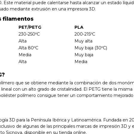
 Este material puede calentarse hasta alcanzar un estado líquido 
esado mediante extrusión en una impresora 3D.
s filamentos
PET/PETG
PLA
230-250ºC
200-215ºC
Alta
Muy alta
Alta 80ºC
Muy baja (30ºC)
Media
Muy baja
Alta
Media
G?
n polímero que se obtiene mediante la combinación de dos monóm
ineal con un alto grado de cristalinidad. El PETG tiene la misma
 copoliéster polímero consigue tener un comportamiento mejorado
ología 3D para la Península Ibérica y Latinoamérica. Fundada en 
 exclusivo de algunas de las principales marcas de impresión 3D 
to Sicnova, disponible en su tienda online.