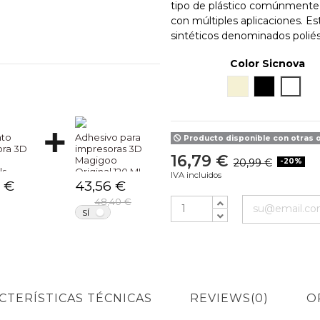
tipo de plástico comúnmente u
con múltiples aplicaciones. E
sintéticos denominados polié
Color Sicnova
Natural
Negro
Blanc
nto
Adhesivo para
Producto disponible con otras 
ora 3D
impresoras 3D
16,79 €
Magigoo
20,99 €
-20%
ls
Original 120 ML
IVA incluidos
l PVA
 €
43,56 €
48,40 €
NO
NO
SÍ
CTERÍSTICAS TÉCNICAS
REVIEWS
(0)
O