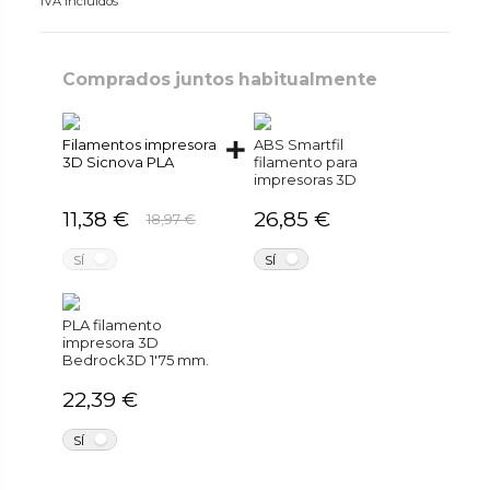
IVA incluidos
Comprados juntos habitualmente
Filamentos impresora
ABS Smartfil
3D Sicnova PLA
filamento para
impresoras 3D
11,38 €
26,85 €
18,97 €
NO
NO
SÍ
SÍ
PLA filamento
impresora 3D
Bedrock3D 1'75 mm.
22,39 €
NO
SÍ