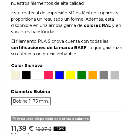
nuestros filamentos de alta calidad.
Este material de impresión 3D es fácil de imprimir y
proporciona un resultado uniforme. Además, está
disponible en una amplia gama de
colores RAL
y en
variantes translúcidas.
El filamento PLA Sicnova cuenta con todas las
certificaciones de la marca BASF
, lo que garantiza
su calidad a un precio imbatible.
Color Sicnova
Natural
Negro
Blanco
Rojo
Azul
Amarillo
Verde
Naranja
Gris
Silver Met
Diametro Bobina
Bobina 1´75 mm.
Producto disponible con otras opciones
11,38 €
18,97 €
-40%