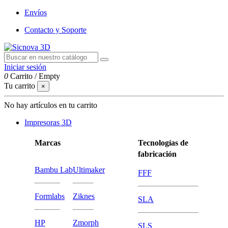
Envíos
Contacto y Soporte
Iniciar sesión
0
Carrito
/
Empty
Tu carrito
×
No hay artículos en tu carrito
Impresoras 3D
Marcas
Tecnologías de
fabricación
Bambu Lab
Ultimaker
FFF
Formlabs
Ziknes
SLA
HP
Zmorph
SLS