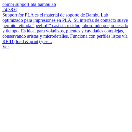
combi-support-pla-bambulab
24,38 €
Support for PLA es el material de soporte de Bambu Lab
optimizado para impresiones en PLA. Su interfaz de contacto suave
permite retirada “peel-off” casi sin residuo, ahorrando posprocesado
y tiempo. Es ideal para voladizos, puentes y cavidades complejas,
conservando aristas y microdetalles. Funciona con perfiles listos vía
RFID (load & print) y se...
Ver