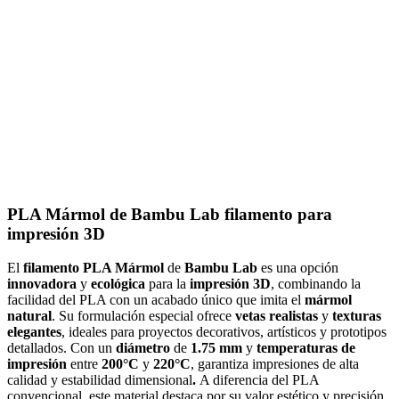
PLA Mármol de Bambu Lab filamento para
impresión 3D
El
filamento PLA Mármol
de
Bambu Lab
es una opción
innovadora
y
ecológica
para la
impresión 3D
, combinando la
facilidad del PLA con un acabado único que imita el
mármol
natural
. Su formulación especial ofrece
vetas realistas
y
texturas
elegantes
, ideales para proyectos decorativos, artísticos y prototipos
detallados. Con un
diámetro
de
1.75 mm
y
temperaturas de
impresión
entre
200°C
y
220°C
, garantiza impresiones de alta
calidad y estabilidad dimensional
.
A diferencia del PLA
convencional, este material destaca por su valor estético y precisión,