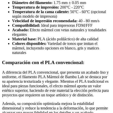
Diámetro del filamento:
1.75 mm ± 0.05 mm
Temperatura de impresión:
200°C - 220°C
Temperatura de la cama caliente:
50°C - 60°C (opcional
según modelo de impresora)
Velocidad de impresión recomendada:
40 - 80 mm/s
Compatibilidad:
Ideal para impresoras FDM/FFF
Acabado:
Efecto mármol con vetas naturales y tonalidades
elegantes
Material base:
PLA (ácido poliláctico) de alta calidad
Colores disponibles:
Variedad de tonos que imitan el
mármol, incluyendo opciones en blanco, gris y matices
naturales
Comparación con el PLA convencional:
A diferencia del PLA convencional, que presenta un acabado liso y
uniforme, el filamento PLA Mármol de Bambu Lab se destaca por
su apariencia texturizada y elegante. Mientras el PLA tradicional es
ideal para piezas funcionales, el efecto mármol aporta un valor
estético superior, haciendo de este material la elección perfecta para
proyectos que requieren un toque artístico y de distinción.
Además, su composición optimizada mejora la estabilidad
dimensional y reduce la tendencia a la deformación, lo que permite
alcanzar una mayor fidelidad en los detalles y un acabado