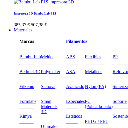
Impresora 3D Bambu Lab P1S
385,37 €
507,38 €
Materiales
Marcas
Filamentos
Bambu Lab
Meltio
ABS
Flexibles
PP
Bedrock3D
Polymaker
ASA
Metalicos
Reforza
Filkemp
Sicnova
Avanzado
Nylon (PA)
Sinteriz
Formlabs
Smart
Especiales
PC
Soporte
Materials
(Policarbonato)
3D
Kimya
Esteticos
Sostenib
PETG / PET
Ultimaker