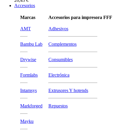
26,43 €
Accesorios
Marcas
Accesorios para impresora FFF
AMT
Adhesivos
Bambu Lab
Complementos
Drywise
Consumibles
Formlabs
Electrónica
Intamsys
Extrusores Y hotends
Markforged
Repuestos
Mayku