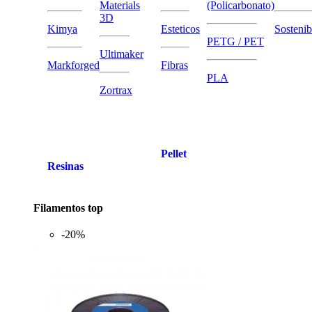
Materials
(Policarbonato)
3D
Kimya
Esteticos
Sostenib
PETG / PET
Ultimaker
Markforged
Fibras
PLA
Zortrax
Pellet
Resinas
Filamentos top
-20%