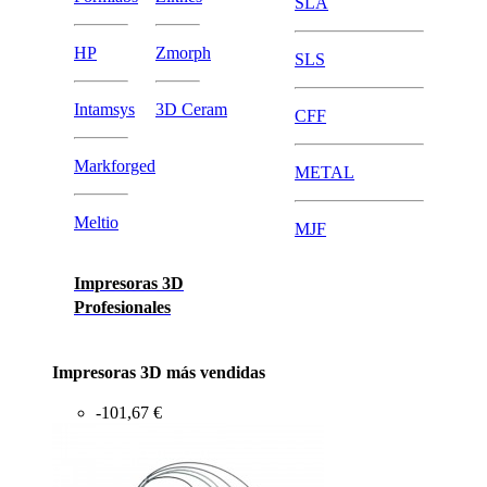
SLA
HP
Zmorph
SLS
Intamsys
3D Ceram
CFF
Markforged
METAL
Meltio
MJF
Impresoras 3D
Profesionales
Impresoras 3D más vendidas
-101,67 €