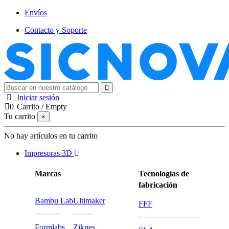
Envíos
Contacto y Soporte
Iniciar sesión
0
Carrito
/
Empty
Tu carrito
×
No hay artículos en tu carrito
Impresoras 3D
Marcas
Tecnologías de
fabricación
Bambu Lab
Ultimaker
FFF
Formlabs
Ziknes