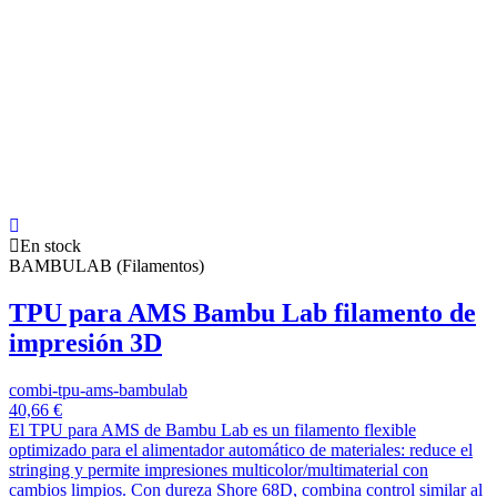
En stock
BAMBULAB (Filamentos)
TPU para AMS Bambu Lab filamento de
impresión 3D
combi-tpu-ams-bambulab
40,66 €
El TPU para AMS de Bambu Lab es un filamento flexible
optimizado para el alimentador automático de materiales: reduce el
stringing y permite impresiones multicolor/multimaterial con
cambios limpios. Con dureza Shore 68D, combina control similar al