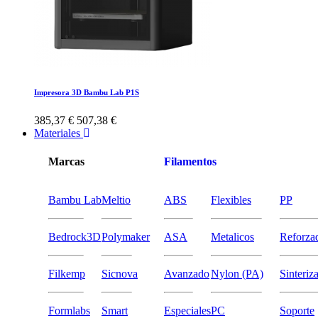
Impresora 3D Bambu Lab P1S
385,37 €
507,38 €
Materiales
Marcas
Filamentos
Bambu Lab
Meltio
ABS
Flexibles
PP
Bedrock3D
Polymaker
ASA
Metalicos
Reforza
Filkemp
Sicnova
Avanzado
Nylon (PA)
Sinteriz
Formlabs
Smart
Especiales
PC
Soporte