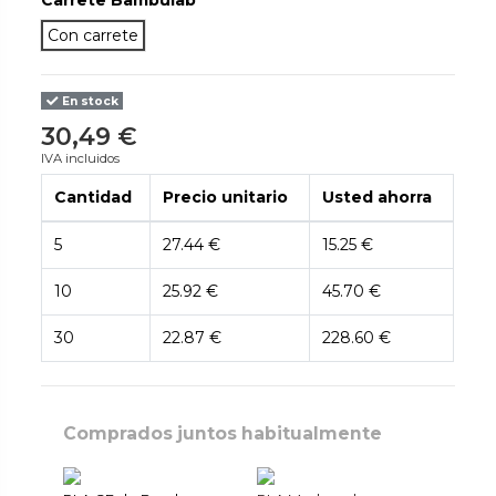
Carrete Bambulab
Con carrete
En stock
30,49 €
IVA incluidos
Cantidad
Precio unitario
Usted ahorra
5
27.44 €
15.25 €
10
25.92 €
45.70 €
30
22.87 €
228.60 €
Comprados juntos habitualmente