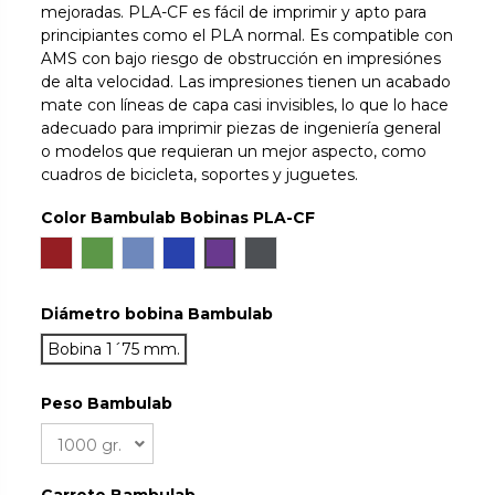
mejoradas. PLA-CF es fácil de imprimir y apto para
principiantes como el PLA normal. Es compatible con
AMS con bajo riesgo de obstrucción en impresiónes
de alta velocidad. Las impresiones tienen un acabado
mate con líneas de capa casi invisibles, lo que lo hace
adecuado para imprimir piezas de ingeniería general
o modelos que requieran un mejor aspecto, como
cuadros de bicicleta, soportes y juguetes.
Color Bambulab Bobinas PLA-CF
Burgundy Red
Matcha Green
Jeans Blue
Royal Blue
Iris Purple
Lava Gray
Diámetro bobina Bambulab
Bobina 1´75 mm.
Peso Bambulab