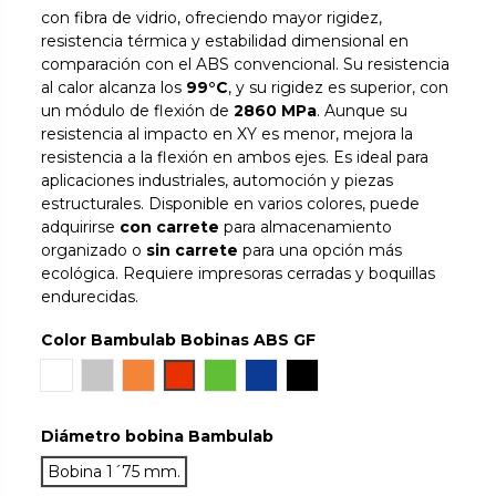
con fibra de vidrio, ofreciendo mayor rigidez,
resistencia térmica y estabilidad dimensional en
comparación con el ABS convencional. Su resistencia
al calor alcanza los
99°C
, y su rigidez es superior, con
un módulo de flexión de
2860 MPa
. Aunque su
resistencia al impacto en XY es menor, mejora la
resistencia a la flexión en ambos ejes. Es ideal para
aplicaciones industriales, automoción y piezas
estructurales. Disponible en varios colores, puede
adquirirse
con carrete
para almacenamiento
organizado o
sin carrete
para una opción más
ecológica. Requiere impresoras cerradas y boquillas
endurecidas.
Color Bambulab Bobinas ABS GF
Blanco
Gray
Naranja
Rojo
Verde
Azul
Negro
Diámetro bobina Bambulab
Bobina 1´75 mm.