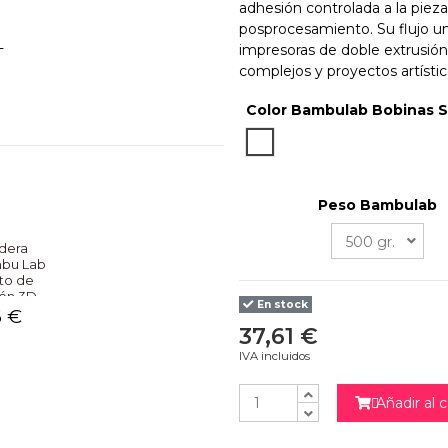
adhesión controlada a la pieza 
posprocesamiento. Su flujo un
impresoras de doble extrusión
complejos y proyectos artístic
Color Bambulab Bobinas 
Nature
Peso Bambulab
dera
bu Lab
to de
ión 3D
En stock
6 €
37,61 €
NO
IVA incluidos
Añadir al c
