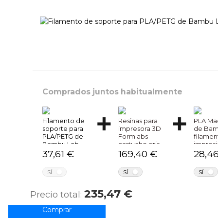
Comprados juntos habitualmente
Filamento de
Resinas para
PLA Ma
soporte para
impresora 3D
de Bam
PLA/PETG de
Formlabs
filamen
Bambu Lab
cartucho gris
impres
37,61 €
169,40 €
28,4
NO
NO
SÍ
SÍ
SÍ
235,47 €
Precio total: