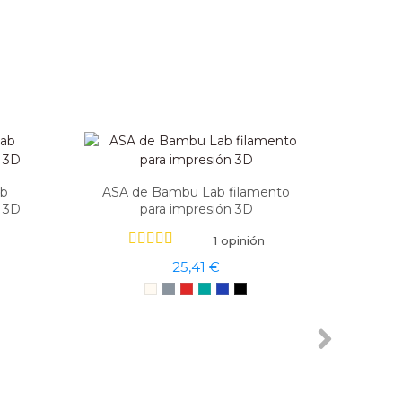
ab
ASA de Bambu Lab filamento
a 3D
para impresión 3D
1 opinión
25,41 €
PLA CF