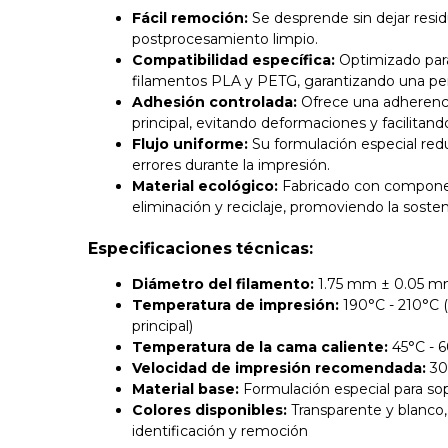
Fácil remoción:
Se desprende sin dejar resid
postprocesamiento limpio.
Compatibilidad específica:
Optimizado para
filamentos PLA y PETG, garantizando una per
Adhesión controlada:
Ofrece una adherencia
principal, evitando deformaciones y facilitando
Flujo uniforme:
Su formulación especial red
errores durante la impresión.
Material ecológico:
Fabricado con componen
eliminación y reciclaje, promoviendo la sosteni
Especificaciones técnicas:
Diámetro del filamento:
1.75 mm ± 0.05 
Temperatura de impresión:
190°C - 210°C (
principal)
Temperatura de la cama caliente:
45°C - 
Velocidad de impresión recomendada:
30
Material base:
Formulación especial para s
Colores disponibles:
Transparente y blanco, p
identificación y remoción