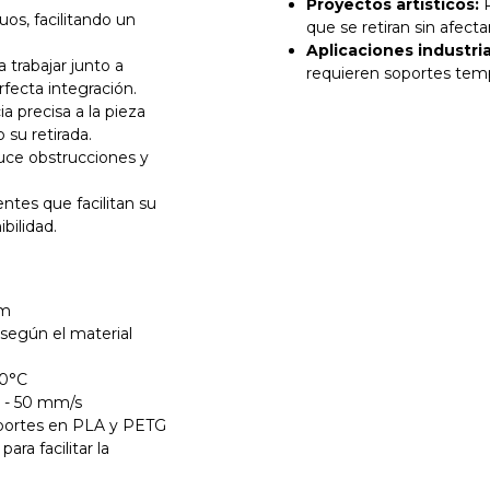
Proyectos artísticos:
P
uos, facilitando un
que se retiran sin afectar
Aplicaciones industria
 trabajar junto a
requieren soportes temp
fecta integración.
 precisa a la pieza
 su retirada.
uce obstrucciones y
tes que facilitan su
bilidad.
mm
según el material
60°C
 - 50 mm/s
oportes en PLA y PETG
ara facilitar la