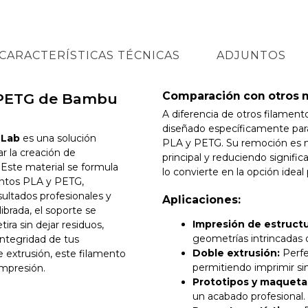
CARACTERÍSTICAS TÉCNICAS
ADJUNTOS
Comparación con otros m
/PETG de Bambu
A diferencia de otros filamen
diseñado específicamente para
 Lab
es una solución
PLA y PETG. Su remoción es má
ar la creación de
principal y reduciendo signif
 Este material se formula
lo convierte en la opción idea
entos PLA y PETG,
ultados profesionales y
Aplicaciones:
ibrada, el soporte se
Impresión de estructu
ira sin dejar residuos,
geometrías intrincadas 
ntegridad de tus
Doble extrusión:
Perfe
 extrusión, este filamento
permitiendo imprimir sim
impresión.
Prototipos y maqueta
un acabado profesional.