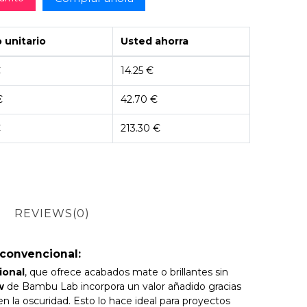
 unitario
Usted ahorra
€
14.25 €
€
42.70 €
€
213.30 €
REVIEWS
(0)
convencional:
ional
, que ofrece acabados mate o brillantes sin
w
de Bambu Lab incorpora un valor añadido gracias
en la oscuridad. Esto lo hace ideal para proyectos