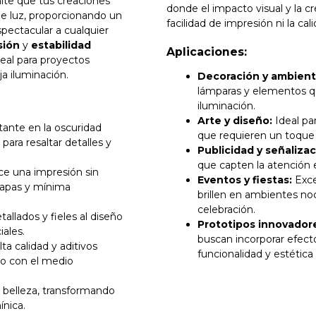
ite que tus creaciones
donde el impacto visual y la cr
 de luz, proporcionando un
facilidad de impresión ni la cal
pectacular a cualquier
sión
y
estabilidad
Aplicaciones:
deal para proyectos
ja iluminación.
Decoración y ambient
lámparas y elementos q
iluminación.
Arte y diseño:
Ideal par
tante en la oscuridad
que requieren un toque d
para resaltar detalles y
Publicidad y señalizac
que capten la atención 
ce una impresión sin
Eventos y fiestas:
Exce
capas y mínima
brillen en ambientes no
celebración.
llados y fieles al diseño
Prototipos innovador
iales.
buscan incorporar efect
a calidad y aditivos
funcionalidad y estética
so con el medio
 belleza, transformando
ínica.