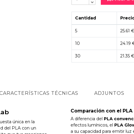
Cantidad
Precio
5
25.61 
10
24.19 
30
21.35 
CARACTERÍSTICAS TÉCNICAS
ADJUNTOS
Comparación con el PLA 
Lab
A diferencia del
PLA convenc
uesta única en la
efectos lumínicos, el
PLA Glo
dad del PLA con un
a su capacidad para emitir luz 