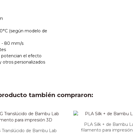
mm
60°C (según modelo de
 - 80 mm/s
tes
 potencian el efecto
y otros personalizados
e producto también compraron:
PLA Silk + de Bambu L
filamento para impresió
 Translúcido de Bambu Lab