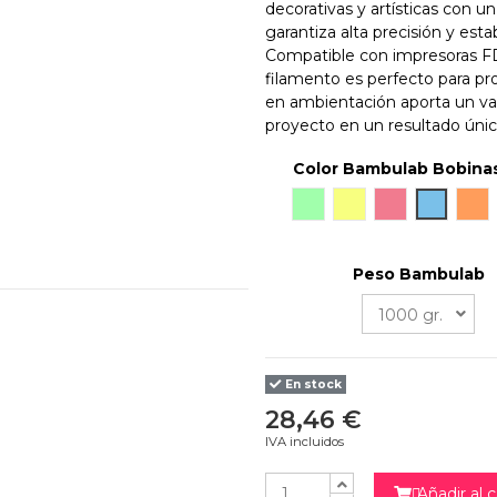
decorativas y artísticas con 
garantiza alta precisión y esta
Compatible con impresoras FD
filamento es perfecto para pro
en ambientación aporta un val
proyecto en un resultado únic
Color Bambulab Bobina
Verde
Amarillo
Rosa
Azul
Nar
Peso Bambulab
En stock
28,46 €
IVA incluidos
Añadir al c
