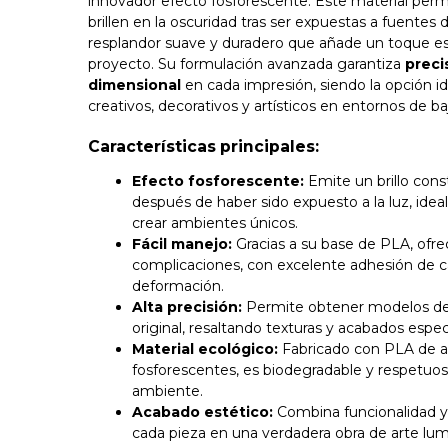
innovador efecto fosforescente. Este material perm
brillen en la oscuridad tras ser expuestas a fuentes
resplandor suave y duradero que añade un toque es
proyecto. Su formulación avanzada garantiza
preci
dimensional
en cada impresión, siendo la opción i
creativos, decorativos y artísticos en entornos de ba
Características principales:
Efecto fosforescente:
Emite un brillo cons
después de haber sido expuesto a la luz, ideal 
crear ambientes únicos.
Fácil manejo:
Gracias a su base de PLA, ofre
complicaciones, con excelente adhesión de 
deformación.
Alta precisión:
Permite obtener modelos deta
original, resaltando texturas y acabados espec
Material ecológico:
Fabricado con PLA de alt
fosforescentes, es biodegradable y respetuo
ambiente.
Acabado estético:
Combina funcionalidad y
cada pieza en una verdadera obra de arte lum