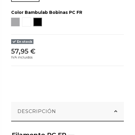
Color Bambulab Bobinas PC FR
Gray
White
Black
En stock
57,95 €
IVA incluidos
DESCRIPCIÓN
Filamento PC FR —