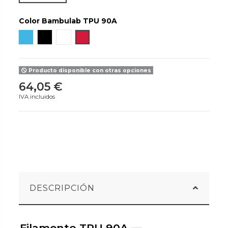
Color Bambulab TPU 90A
Frozen
Black
White
Blaze
Producto disponible con otras opciones
64,05 €
IVA incluidos
DESCRIPCIÓN
Filamento TPU 90A —