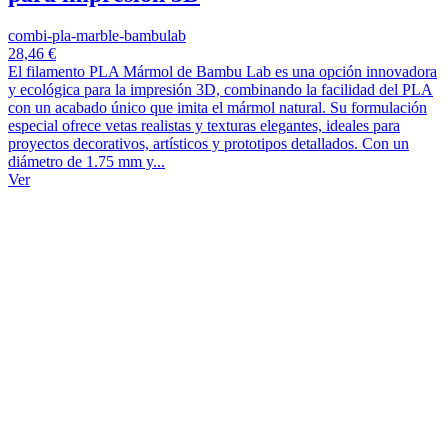
combi-pla-marble-bambulab
28,46 €
El filamento PLA Mármol de Bambu Lab es una opción innovadora
y ecológica para la impresión 3D, combinando la facilidad del PLA
con un acabado único que imita el mármol natural. Su formulación
especial ofrece vetas realistas y texturas elegantes, ideales para
proyectos decorativos, artísticos y prototipos detallados. Con un
diámetro de 1.75 mm y...
Ver