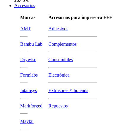
26,43 €
Accesorios
Marcas
Accesorios para impresora FFF
AMT
Adhesivos
Bambu Lab
Complementos
Drywise
Consumibles
Formlabs
Electrónica
Intamsys
Extrusores Y hotends
Markforged
Repuestos
Mayku