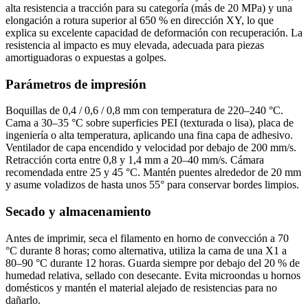
alta resistencia a tracción para su categoría (más de 20 MPa) y una
elongación a rotura superior al 650 % en dirección XY, lo que
explica su excelente capacidad de deformación con recuperación. La
resistencia al impacto es muy elevada, adecuada para piezas
amortiguadoras o expuestas a golpes.
Parámetros de impresión
Boquillas de 0,4 / 0,6 / 0,8 mm con temperatura de 220–240 °C.
Cama a 30–35 °C sobre superficies PEI (texturada o lisa), placa de
ingeniería o alta temperatura, aplicando una fina capa de adhesivo.
Ventilador de capa encendido y velocidad por debajo de 200 mm/s.
Retracción corta entre 0,8 y 1,4 mm a 20–40 mm/s. Cámara
recomendada entre 25 y 45 °C. Mantén puentes alrededor de 20 mm
y asume voladizos de hasta unos 55° para conservar bordes limpios.
Secado y almacenamiento
Antes de imprimir, seca el filamento en horno de convección a 70
°C durante 8 horas; como alternativa, utiliza la cama de una X1 a
80–90 °C durante 12 horas. Guarda siempre por debajo del 20 % de
humedad relativa, sellado con desecante. Evita microondas u hornos
domésticos y mantén el material alejado de resistencias para no
dañarlo.