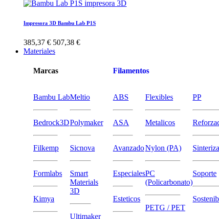
Impresora 3D Bambu Lab P1S
385,37 €
507,38 €
Materiales
Marcas
Filamentos
Bambu Lab
Meltio
ABS
Flexibles
PP
Bedrock3D
Polymaker
ASA
Metalicos
Reforza
Filkemp
Sicnova
Avanzado
Nylon (PA)
Sinteriz
Formlabs
Smart
Especiales
PC
Soporte
Materials
(Policarbonato)
3D
Kimya
Esteticos
Sostenib
PETG / PET
Ultimaker