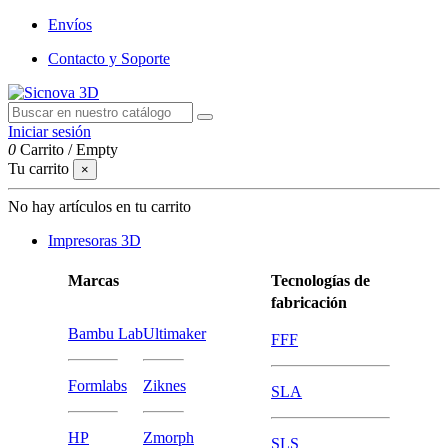
Envíos
Contacto y Soporte
Iniciar sesión
0
Carrito
/
Empty
Tu carrito
×
No hay artículos en tu carrito
Impresoras 3D
Marcas
Tecnologías de
fabricación
Bambu Lab
Ultimaker
FFF
Formlabs
Ziknes
SLA
HP
Zmorph
SLS