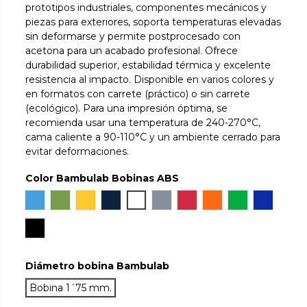
prototipos industriales, componentes mecánicos y
piezas para exteriores, soporta temperaturas elevadas
sin deformarse y permite postprocesado con
acetona para un acabado profesional. Ofrece
durabilidad superior, estabilidad térmica y excelente
resistencia al impacto. Disponible en varios colores y
en formatos con carrete (práctico) o sin carrete
(ecológico). Para una impresión óptima, se
recomienda usar una temperatura de 240-270°C,
cama caliente a 90-110°C y un ambiente cerrado para
evitar deformaciones.
Color Bambulab Bobinas ABS
Azure
Olive
Tangerine Yellow
Navy Blue
Blanco
Silver
Rojo
Naranja
Bambu Green
Azul
Negro
Diámetro bobina Bambulab
Bobina 1´75 mm.